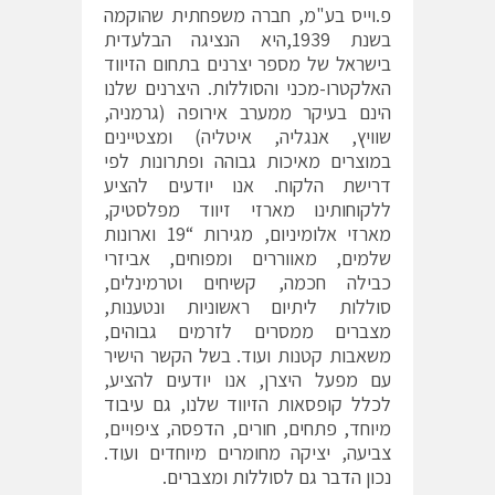
פ.וייס בע"מ, חברה משפחתית שהוקמה
בשנת 1939,היא הנציגה הבלעדית
בישראל של מספר יצרנים בתחום הזיווד
האלקטרו-מכני והסוללות. היצרנים שלנו
הינם בעיקר ממערב אירופה (גרמניה,
שוויץ, אנגליה, איטליה) ומצטיינים
במוצרים מאיכות גבוהה ופתרונות לפי
דרישת הלקוח. אנו יודעים להציע
ללקוחותינו מארזי זיווד מפלסטיק,
מארזי אלומיניום, מגירות “19 וארונות
שלמים, מאווררים ומפוחים, אביזרי
כבילה חכמה, קשיחים וטרמינלים,
סוללות ליתיום ראשוניות ונטענות,
מצברים ממסרים לזרמים גבוהים,
משאבות קטנות ועוד. בשל הקשר הישיר
עם מפעל היצרן, אנו יודעים להציע,
לכלל קופסאות הזיווד שלנו, גם עיבוד
מיוחד, פתחים, חורים, הדפסה, ציפויים,
צביעה, יציקה מחומרים מיוחדים ועוד.
נכון הדבר גם לסוללות ומצברים.