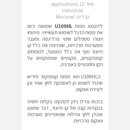
איור :11 applications
Industrial
קרדיט: Micronel
לדוגמא מפוח
U100HL
שמהווה כיום
את מפוח הדגל לשימוש תעשייתי. פיתוחו
ויצורו מסמלים שינוי פרדיגמה ומעבר
ממערכות מרכזיות, שמזינות את כלל קו
הייצור ואף את כלל המפעל, למפוחים
קומפקטיים, מקומיים שממוקמים על
הקו וחסכוניים באנרגיה.
הU100HL הוא מפוח קומפקטי וחדיש
שיכול לשמש הן לאספקת לחץ אוויר והן
ליצירת וואקום.
בזכות גודלו ניתן להתקינו בקלות יחסית
בנקודות קצה של קו הייצור, דבר שמונע
אובדן לחץ ונזילות שמאפיינים מערכות
וואקום מרכזיות.