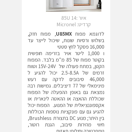
איור :14 85U
קרדיט: Micronel
לדוגמא מפוח
U85MX
, מפוח חזק,
בשלוש ורסיות שונות, שיכול לייצר עד
16,000 פסקל לחץ סטטי
ו 1,000 ליטר אויר בזרימה חופשית
בקוטר מפוח של 85 מ"מ בלבד. המפוח
הקטן, במתח פעולה של 15V-24V וטווח
זרמים של 2.5-8.5A יכול להגיע ל
46,000 סיבובים לדקה עם רעש
מינימאלי של 77 דיציבלים. גמישות רבה
נמצאת גם באופן ההפעלה של המפוח
שכוללת ההאצה או ההאטה לינארית או
אקספוננציאלית של המנוע. המפוח יכול
להגיע גם עם פונקציות נוספות הכוללות
בין היתר; מנוע DC בתצורת Brushless,
חיווי מהירות סיבוב, הגנת רוטור,
טמפרטורה וחילופי פאזות.