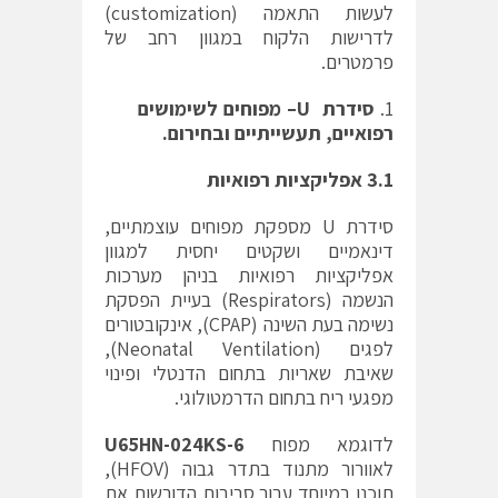
לעשות התאמה (customization)
לדרישות הלקוח במגוון רחב של
פרמטרים.
סידרת
U
–
מפוחים לשימושים
רפואיים, תעשייתיים ובחירום.
3.1 אפליקציות רפואיות
סידרת U מספקת מפוחים עוצמתיים,
דינאמיים ושקטים יחסית למגוון
אפליקציות רפואיות בניהן מערכות
הנשמה (Respirators) בעיית הפסקת
נשימה בעת השינה (CPAP), אינקובטורים
לפגים (Neonatal Ventilation),
שאיבת שאריות בתחום הדנטלי ופינוי
מפגעי ריח בתחום הדרמטולוגי.
לדוגמא מפוח
U65HN-024KS-6
לאוורור מתנוד בתדר גבוה (HFOV),
תוכנן במיוחד עבור סביבות הדורשות את