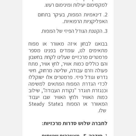
למקסימום יעילות ומינימום רעש.
דינאמיות המפוח, בעיקר בתחום
האפליקציות הרפואיות.
הקטנת הגודל הפיזי של המפוח.
בבואנו לבחון איזה מאוורר או מפוח
מתאימים לנו, עומדים בפנינו מספר
פרמטרים מרכזיים שעלינו לקחת בחשבון
והם כוללים כמות אוויר, לחץ אוויר, מתח
פעולה וזרם עבודה, שליטה מרחוק, חיווי
נדרש וגודל פיזי. פרמטרים אלו ישוקללו
לכדי הגדרת המפוח המתאים למשימה
וכנגזרת תוגדר "נקודת העבודה", שילוב
כמות האוויר ולחץ האוויר שבו יעבוד
המאוורר או המפוח בSteady State
שלו.
לחברה שלוש סדרות מרכזיות:
סידרה
F
–
מאווררים שטוחים