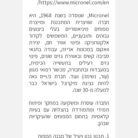
https://www.micronel.com/en/
Micronel, שנוסדה בשנת 1968, היא
חברה שוויצרית המתכננת ומייצרת
מפוחים מיניאטוריים בעלי ביצועים
גבוהים ותובעניים, המשמשים לקירור
אלקטרוניקה ופינוי אוויר חם, יצירת
וואקום במכונות אריזה, עבודה בתנאי
סביבה קשים ובאווירת גזים שונים, פינוי
גזים רעילים בתעשייה הכימית,
במעבדות ובתחבורה, מכשור רפואי מגוון
(עור, נשימה) ועוד. חברת פ.וייס גאה
להיות נציגת מיקרונל בישראל כבר
למעלה מ-30 שנה.
החברה עוסרת ומשקיעה במחקר ופיתוח
תמידי ומתמודדת בהצלחה עם בעיות
קלאסיות בתחום המפוחים שהעיקריות
שבהן;
תכנון נכון ויעיל של מבנה המפוח