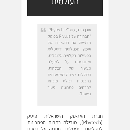
העולמית
אורן קינד, מנכ"ל Phytech:
"הבחירה של Rivulis בפיטק
מדגישה את החשיבות של
אימוץ טכנולוגיה דיגיטלית
בפעילות חקלאית גלובלית,
ומתבססת על למעלה
מעשור של הצלחות,
הכוללות צמיחה משמעותית
בהכנסות ויכולת מוכחת
להרחיב פתרונות ניטור
בשטח".
חברת האג-טק הישראלית פיטק
(Phytech), מובילה בתחום הפתרונות
לחקלאות דיגיטלית, חתמה על הסכם