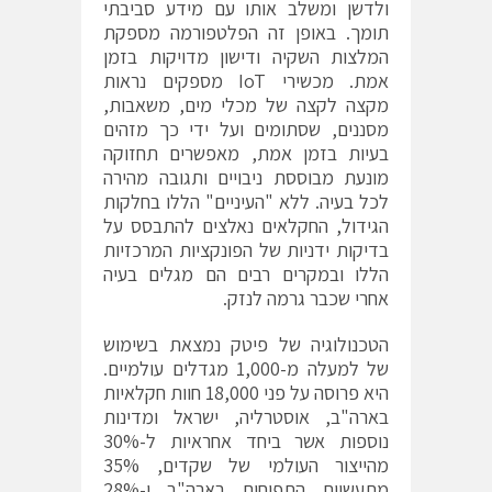
ולדשן ומשלב אותו עם מידע סביבתי
תומך. באופן זה הפלטפורמה מספקת
המלצות השקיה ודישון מדויקות בזמן
אמת. מכשירי IoT מספקים נראות
מקצה לקצה של מכלי מים, משאבות,
מסננים, שסתומים ועל ידי כך מזהים
בעיות בזמן אמת, מאפשרים תחזוקה
מונעת מבוססת ניבויים ותגובה מהירה
לכל בעיה. ללא "העיניים" הללו בחלקות
הגידול, החקלאים נאלצים להתבסס על
בדיקות ידניות של הפונקציות המרכזיות
הללו ובמקרים רבים הם מגלים בעיה
אחרי שכבר גרמה לנזק.
הטכנולוגיה של פיטק נמצאת בשימוש
של למעלה מ-1,000 מגדלים עולמיים.
היא פרוסה על פני 18,000 חוות חקלאיות
בארה"ב, אוסטרליה, ישראל ומדינות
נוספות אשר ביחד אחראיות ל-30%
מהייצור העולמי של שקדים, 35%
מתעשיית התפוחים בארה"ב ו-28%