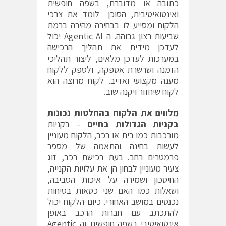
כתובה או מדוברת, בשפה חופשית
ואינטואיטיבית, הסוכן לומד את צרכי
הלקוח ומסייע לו בבחירה מהירה ברמת
שביעות רצון גבוהה. ה Agentic AI יכול
לעדכן מידית את תהליך הרכישה
במערכות לעדכן מלאים, ליצור תהליכי
הזמנה ושרשרת אספקה, ולספק ללקוח
מענה מקצועי ואדיב. לקוח מרוצה הוא
לקוח שיחזור ויקנה שוב.
מלווים את הלקוח בהחלטות נכונות
בקניות הגדולות בחיים
– בקניות
מורכבות כמו בית או רכב, הלקוח מעוניין
לעשות בחינה והתאמה של מספר
פרמטרים רחב. בעת רכישת רכב, זוג
צעיר מעוניין לבחון הן את עלויות הקנייה,
החיסכון ושמירה על איכות הסביבה,
ושאלות כמו האם שני כסאות בטיחות
נכנסים במושב האחורי. כיום הלקוח יכול
להתכתב עם חברות הרכב באופן
אינטואיטיבי בשפה חופשית וה Agentic