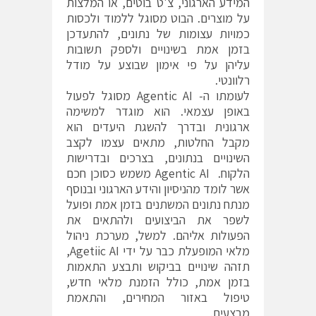
המידע הארגוני, צ'ט בוטים, או המלצות
על מוצרים. הבוט מסוגל ללמוד ולכסות
כמויות עצומות של נתונים, להתעדכן
בזמן אמת בשינויים ולספק תשובות
עליהן על פי אימון שבוצע על מודל
רלוונטי.
לעומתו ה- Agentic AI מסוגל לפעול
באופן עצמאי. הוא מוגדר למשימה
ארגונית ובדרך להשגת היעדים הוא
מקבל החלטות, מתאים עצמו לקצב
השינויים בנתונים, בצרכים ובדרישות
הלקוח. Agentic AI משמש כסוכן חכם
אשר לומד מהניסיון והידע הארגוני ובנוסף
מנתח נתונים המשתנים בזמן אמת ופועל
לשפר את הביצועים ולהתאים את
הפעולות אליהם. למשל, מערכת ניהול
מלאי המופעלת כבר על ידי Agetiic AI,
תזהה שינויים בביקוש ותבצע התאמות
בזמן אמת, כולל הזמנת מלאי חדש,
טיפול באזור המחירים, והתאמת
מבצעים.