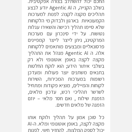
החכם יכול להשתלב בצורה אפקטיבית.
בשלב הקנייה, ה Agentic AI יודע לבצע
תהליכים מקצה לקצה: לפנות למערכות
הקמעונאיות בארגון ולבדוק מי הלקוחות
שלא סיימו תהליך רכישה והשאירו עגלות
נטושות. על ידי סינכרון עם מערכות
המרקטינג, ניתן לייצר לייצר קמפיינים
פרסונאליים ומבצעים מותאמים ללקוחות
אלה. ה Agentic AI מנהל את התהליך
מקצה לקצה באופן אוטונומי ולא רק
בשלבי איתור הידע; הוא לוקח החלטות
בתנאים משתנים יוצר פעולות ומעדכן
רשומות במערכות המכירות, השירות
לקוחות והמיילים, מוציא פקודות ומתחיל
לשרשר תהליכי רכש, עדכון מלאים,
הזמנת שילוח , ואם חסר מלאי – יוזם
הזמנה של מלאים חדשים.
כל סוכן אמון על תהליך ולוקח אותו
מקצה לקצה, באופן אוטונומי ומלא. ה-AI
יכול לספק המלצות, להחזיר חיווי, לפנות