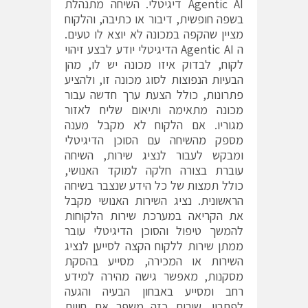
Agentic AI דיגיטלי. השיחה מתנהלת
בשפה חופשית, דיבור או כתיבה, והלקוח
מציין שהקפה במכונה לא יוצא לו טעים.
ה Agentic AI הדיגיטלי יודע לבצע זיהוי
לקוח, לבדוק איזו מכונה יש לו, מהן
הבעיות הנפוצות לסוג מכונה זו, ולהציע
פתרונות, כולל הצעת ערך חדשה עבור
מכונה מתאימה ותיאום שליח לאזור
מגוריו. אם הלקוח לא מקבל מענה
מספק מהשיחה עם הסוכן הדיגיטלי
ומבקש לעבור לנציג שירות, השיחה
עוברת בצורה חלקה למוקד האנושי,
כולל תמצות של כל הידע שנצבר בשיחה
הראשונית. נציג השירות האנושי מקבל
את הקריאה במערכת שירות הלקוחות
להמשך טיפול והסוכן הדיגיטלי עובר
ממתן שירות ללקוח הקצה לסייען לנציג
השירות או המכירה, מסייע בהסקת
מסקנות, מאפשר גישה מהירה למידע
רחב ומסייע באבחון הבעיה והגעה
לפתרון. שירות כזה משפר את חווית