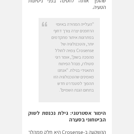
שהופך אותה לחסינה בפני ניסיונות
הטעיה.
"
העלייה המהירה באיומי
הרחפנים יצרה צורך דחוף
בפתרונות איתור מתקדמים
יותר, והטכנולוגיה של
Crosense
צפויה לחולל
מהפכה בשוק", אומר רוני
סטולרו, מנהל הפיתוח
התאגידי בגילת. "אנחנו
מאמינים שהטכנולוגיה הזו
תהפוך לסטנדרט חדש
בתחום הגנת השמיים
".
הימור אסטרטגי: גילת נכנסת לשוק
הביטחוני בסערה
ההשקעה ב-Crosense היא חלק ממהלך