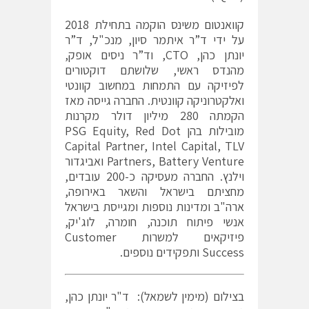
קוואנטום משינס הוקמה בתחילת 2018
על ידי ד”ר איתמר סיון, מנכ"ל, ד”ר
יונתן כהן, CTO, וד”ר ניסים אופק,
מהנדס ראשי, שלושתם דוקטורים
לפיזיקה עם התמחות במחשוב קוונטי
ואלקטרוניקה קוונטית. החברה גייסה מאז
הקמתה 280 מיליון דולר מקרנות
מובילות בהן PSG Equity, Red Dot
Capital Partner, Intel Capital, TLV
Partners, Battery Venture ואביגדור
וילנץ. החברה מעסיקה כ-200 עובדים,
מחציתם בישראל והשאר באירופה,
ארה"ב ומדינות נוספות ומגייסת בישראל
אנשי פיתוח תוכנה, חומרה, לוג'יק,
פיזיקאים למשרות Customer
Success ותפקידים נוספים.
בצילום (מימין לשמאל): ד"ר יונתן כהן,