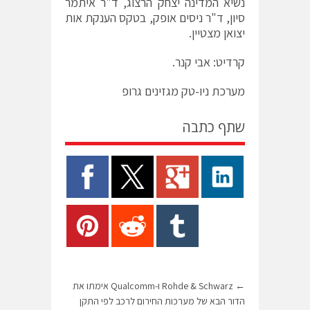
נשיא המדינה יצחק הרצוג, ד"ר איתמר
סיון, ד"ר ניסים אופק, בטקס הענקת אות
יצואן מצטיין.
קרדיט: אבי קנר.
מערכת ניו-טק מגזינים גרופ
שתף כתבה
←
Rohde & Schwarz ו-Qualcomm אימתו את
הדור הבא של מערכות החירום לרכב לפי התקן