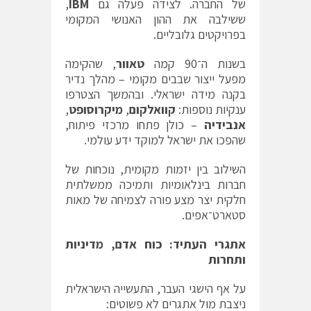
של החברה. לצידה פעלה גם
IBM
,
ששילבה את ההון האנושי המקומי
בפרויקטים גלובליים.
בשנות ה־90 קמה
טאוור
, שהקימה
מפעל ייצור שבבים מקומי – מהלך נדיר
בקנה מידה ישראלי. ובהמשך הצטרפו
ענקיות נוספות:
קוואלקום
,
מיקרוסופט
,
אנבידיה
– כולן פתחו מרכזי פיתוח,
שהפכו את ישראל למוקד ידע עולמי.
השילוב בין יזמות מקומית, נוכחות של
חברות בינלאומיות ותמיכה ממשלתית
חלקית יצר מצע פורה לצמיחה של מאות
סטארט־אפים.
אתגרי העתיד: כוח אדם, מדיניות
ותחרות
על אף הישגי העבר, התעשייה הישראלית
ניצבת מול אתגרים לא פשוטים: