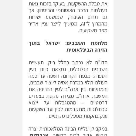
את טבלת ההשקעות, בעיקר בזכות גאות
בעולמות הרכב האוטונומי והביטחון. אך
גם תחום העיבוד, שמושפע ישירות
מהמרוץ ל־AI, ממשיך לייצר עניין אדיר
מצד משקיעים.
מלחמת השבבים: ישראל בתוך
הזירה הבינלאומית
הדו"ח לא נכתב בחלל ריק. תעשיית
השבבים הגלובלית נמצאת כיום בעין
הסערה. מגפת הקורונה חשפה עד כמה
העולם תלוי במזרח אסיה לייצור שבבים,
והמתיחות בין ארה"ב לסין החריפה את
המשבר. ארה"ב מצידה נוקטת בצעדים
דרמטיים – מהמגבלות על ייצוא
טכנולוגיות מתקדמות לסין ועד השקעות
ענק בהקמת מפעלים מקומיים.
במקביל, עליית הבינה המלאכותית יצרה
ביקוש אדיר לכוח מחשוב.
אנבידיה
,