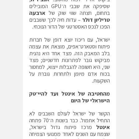
שסיפקה את שבבי ה־GPU המובילים
בתחום, חצתה שווי שוק של
ארבעה
טריליון דולר
– עדות חיה לכך ששבבים
הפכו לנכס האסטרטגי של הדור הנוכחי.
ישראל, עם ריכוז יוצא דופן של חברות
פיתוח וסטארט־אפים, מוצאת את עצמה
בלב המאבק הזה. מצד אחד היא נהנית
מביקוש גובר לפתרונות חדשניים; מצד
שני, היא חשופה להגבלות ייצוא, למחסור
בכוח אדם מיומן ולתחרות גוברת על
השקעות.
מהחטיבה של אינטל ועד להיי־טק
הישראלי של היום
הקשר של ישראל לעולם השבבים לא
התחיל אתמול. כבר בשנות ה־70 פתחה
אינטל
מרכז פיתוח גדול בישראל,
שצמח עם השנים לאחד ממנועי הצמיחה