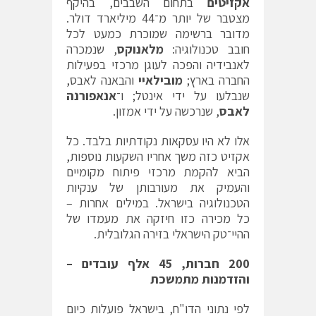
אקזיטים
בתחום השבבים, בהיקף
מצטבר של יותר מ־44 מיליארד דולר.
מדובר ברשימה שמוכרת כמעט לכל
חובב טכנולוגיה:
מלאנוקס
, שנמכרה
לאנבידיה והפכה לעוגן מרכזי בפעילות
החברה בארץ;
מובילאיי
והבאנה לאבס,
שנבלעו על ידי אינטל; ו־
אנאפורנה
לאבס
, שנרכשה על ידי אמזון.
אלו לא היו עסקאות נקודתיות בלבד. כל
אקזיט כזה משך אחריו השקעות נוספות,
הביא להקמת מרכזי פיתוח מקומיים
והעמיק את מעורבותן של ענקיות
הטכנולוגיה בישראל. במילים אחרות –
כל מכירה כזו חיזקה את מעמדו של
ההיי־טק הישראלי בזירה הגלובלית.
200
חברות, 45 אלף עובדים –
והזדמנות מתמשכת
לפי נתוני הדו"ח, בישראל פועלות כיום