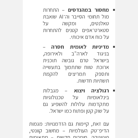
מחסור במהנדסים
– התחרות
מול תחומי הסייבר וה־AI שואבת
טאלנטים, ומקשה על
סטארט־אפים קטנים להתחרות
על כוח אדם איכותי.
מדיניות לאומית חסרה
–
בניגוד לארה"ב ולאירופה,
בישראל טרם גובשה תוכנית
ארוכת טווח שתתמוך בתעשייה
ותספק תמריצים להקמת
תשתיות חדשות.
רגולציה ויצוא
– מגבלות
בינלאומיות על טכנולוגיות
מתקדמות עלולות להשפיע גם
על שוק קטן ופתוח כמו ישראל.
עם זאת, קיימות גם הזדמנויות: מגמות
הדיפ־טק העולמיות – מחשוב קוונטי,
פוטוניקה, חומרים חדשים – מתאימות