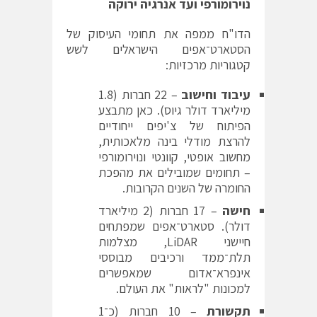
נוירומורפי ועד אנרגיה ירוקה
הדו"ח ממפה את תחומי העיסוק של
הסטארט־אפים הישראלים לשש
קטגוריות מרכזיות:
עיבוד וחישוב
– 22 חברות (1.8
מיליארד דולר גיוס). כאן מתבצע
הפיתוח של צ'יפים ייחודיים
להרצת מודלי בינה מלאכותית,
מחשוב אופטי, קוונטי ונוירומורפי
– תחומים שמובילים את מהפכת
החומרה של השנים הקרובות.
חישה
– 17 חברות (2 מיליארד
דולר). סטארט־אפים שמפתחים
חיישני LiDAR, מצלמות
תלת־ממד ורכיבים מבוססי
אינפרא־אדום שמאפשרים
למכונות "לראות" את העולם.
תקשורת
– 10 חברות (כ־1