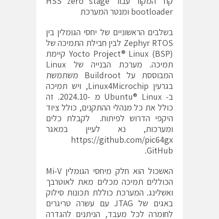
קוד המקור עבור HSS zero stage
bootloader ומנטר המערכת
בשלבים הראשוניים של יחסי הגומלין בין
Zephyr RTOS לבין חבילת התמיכה של
Yocto Project® Linux (BSP) קיימת
תמיכה. מערכת הבנייה של Linux
המבוססת על Buildroot משתמשת
בגרעין Linux4Microchip, ויש תמיכה
ב- Ubuntu® Linux מ -2024.10. זה
כולל את כל מנהלי ההתקנים, כולל ציוד
היקפי הדרוש לפיתוח. לקבלת כלים
ומערכות, נא לעיין במאגר
https://github.com/pic64gx
GitHub.
האשכול הוא חלק מיחסי הגומלין Mi-V
הכוללים תמיכה מכלים מאת לאוטרבך
ואשלינג. המערכת כוללת תכונות סילוק
באגים של JTAG עם עשרה טריגרים
לחומרה לכל מעבד, הניתנים להגדרה