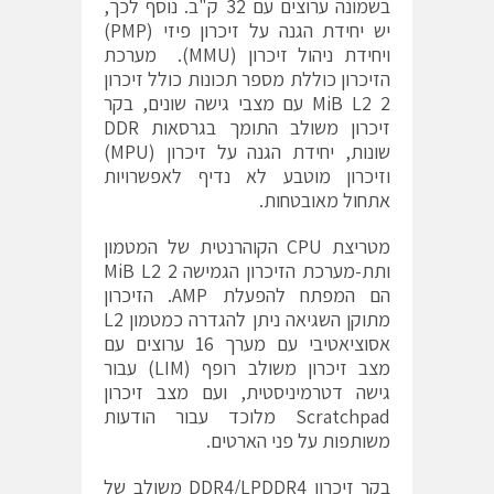
בשמונה ערוצים עם 32 ק"ב. נוסף לכך,
יש יחידת הגנה על זיכרון פיזי (PMP)
ויחידת ניהול זיכרון (MMU). מערכת
הזיכרון כוללת מספר תכונות כולל זיכרון
2 MiB L2 עם מצבי גישה שונים, בקר
זיכרון משולב התומך בגרסאות DDR
שונות, יחידת הגנה על זיכרון (MPU)
וזיכרון מוטבע לא נדיף לאפשרויות
אתחול מאובטחות.
מטריצת CPU הקוהרנטית של המטמון
ותת-מערכת הזיכרון הגמישה 2 MiB L2
הם המפתח להפעלת AMP. הזיכרון
מתוקן השגיאה ניתן להגדרה כמטמון L2
אסוציאטיבי עם מערך 16 ערוצים עם
מצב זיכרון משולב רופף (LIM) עבור
גישה דטרמיניסטית, ועם מצב זיכרון
Scratchpad מלוכד עבור הודעות
משותפות על פני הארטים.
בקר זיכרון DDR4/LPDDR4 משולב של