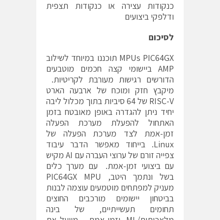
כנקודות עצירה או כנקודות תצפית
ודלפקי ביצועים
לסיכום
MPUs PIC64GX תוכננו במיוחד לשילוב
AMP ביישומי קצה חכמים מוטבעים
הדורשים רגישות מעורבת לקריטיות.
מיקבץ חזק ומוכח של ארבעה הארט
RISC-V של 64 סיביות בתוך מכלול ליבה
יחיד ניתן להגדרה באופן מאובטח בזמן
האתחול להפעלת מערכת הפעלה
זמן-אמת לצד מערכת הפעלה של
Linux. בייחוד מאפשר הדבר עיבוד
צפייה זורם של ערוצי העברה עם AI מקיש
עם ביצועי זמן-אמת. עם מערך כלים
בשל ונתמך היטב, PIC64GX MPU
מעניק למפתחים מוטמעים עוצמה לבנות
בביטחון יישומים מורכבים החוצים
תחומים תעשייתיים, של בינה
מלאכותית/ML, וזמן-אמת – מייעל את