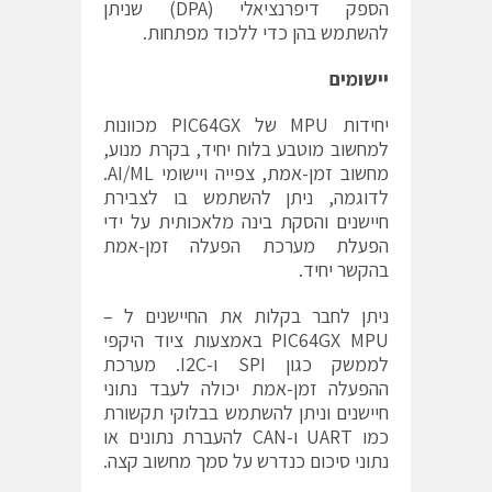
הספק דיפרנציאלי (DPA) שניתן
להשתמש בהן כדי ללכוד מפתחות.
יישומים
יחידות MPU של PIC64GX מכוונות
למחשוב מוטבע בלוח יחיד, בקרת מנוע,
מחשוב זמן-אמת, צפייה ויישומי AI/ML.
לדוגמה, ניתן להשתמש בו לצבירת
חיישנים והסקת בינה מלאכותית על ידי
הפעלת מערכת הפעלה זמן-אמת
בהקשר יחיד.
ניתן לחבר בקלות את החיישנים ל –
PIC64GX MPU באמצעות ציוד היקפי
לממשק כגון SPI ו-I2C. מערכת
ההפעלה זמן-אמת יכולה לעבד נתוני
חיישנים וניתן להשתמש בבלוקי תקשורת
כמו UART ו-CAN להעברת נתונים או
נתוני סיכום כנדרש על סמך מחשוב קצה.