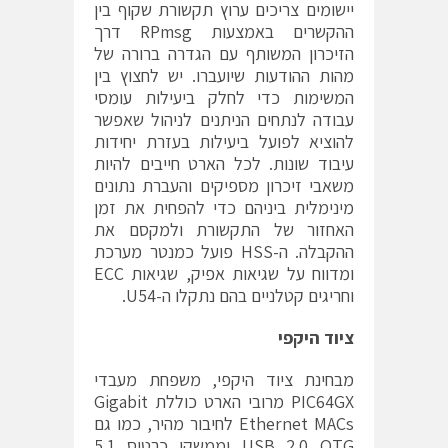
יישומים צריכים ערוץ תקשורת שקוף בין
ההקשרים באמצעות RPmsg דרך
הזיכרון המשותף עם הגדרה ברורה של
מהות ההודעות שיועברו. יש לחצוץ בין
המשימות כדי לחלק ביעילות עומסי
עבודה לנתחים הניתנים לניהול שאפשר
להוציא לפועל ביעילות בעזרת יחידות
עיבוד שונות. לכל הארט חייבים להיות
משאבי זיכרון מספיקים והעברת נתונים
מינימלית ביניהם כדי להפחית את זמן
האחזור של התקשורת ולמקסם את
ההקבלה. ה-HSS פועל כמנטר מערכת
ומדווח על שגיאות אפיק, שגיאות ECC
וחריגים קטלניים בהם נתקלו ה-U54.
ציוד היקפי
מבחינת ציוד היקפי, משפחת מעבדי
PIC64GX מרובי הארט כוללת Gigabit
Ethernet MACs לחיבור מהיר, כמו גם
USB 2.0 OTG וממשקי כרטיס 5.1