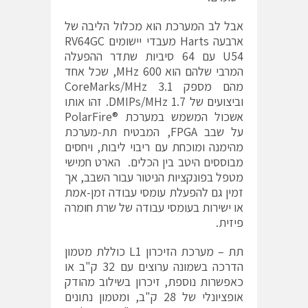
אבל לב המערכת הוא מכלול הליבה של
ארבעה Harts מעבדי יישומים RV64GC
U54 עם 64 סיביות שתדר ההפעלה
המרבי שלהם הוא 600 MHz, שכל אחד
מהם מספק 3.1 CoreMarks/MHz
וביצועים של 1.7 DMIPs/MHz. זהו אותו
אשכול המשמש במערכת PolarFire®‎
על שבב FPGA, המבטיח תת-מערכת
מהימנה ומוכחת עם ריבוי ליבות, ויחסים
מבוססים היטב בין הכלים. הארט חמישי
מטפל בפונקציות הניטור עבור השבב, אך
זמין גם להפעלת עומסי עבודה זמן-אמת
או ישירות בעומסי עבודה של שרת חומרה
פיזית.
תת – מערכת הזיכרון L1 כוללת מטמון
הדרכה בשמונה ערוצים עם 32 ק"ב או
כאפשרות נוספת, זיכרון בשילוב מהודק
אופציונלי של 28 ק"ב, ומטמון נתונים