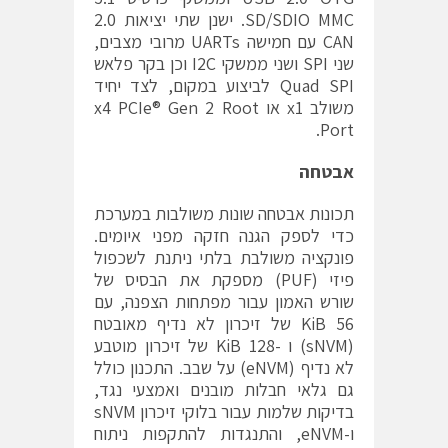
SD/SDIO MMC. ישנן שתי יציאות 2.0
CAN עם חמישה UARTs מרובי מצבים,
שני SPI ושני ממשקי I2C וכן בקר פלאש
Quad SPI לביצוע במקום, לצד יחיד
משולב x1 או x4 PCIe® Gen 2 Root
Port.
אבטחה
תכונות אבטחה שונות משולבות במערכת
כדי לספק הגנה חזקה מפני איומים.
פונקציה משולבת בלתי ניתנת לשכפול
פיזי (PUF) מספקת את הבסיס של
שורש האמון עבור מפתחות הצפנה, עם
56 KiB של זיכרון לא נדיף מאובטח
(sNVM) ו -128 KiB של זיכרון מוטבע
לא נדיף (eNVM) על שבב. התכנון כולל
גם גלאי חבלות מובנים ואמצעי נגד,
בדיקות שלמות עבור בלוקי זיכרון sNVM
ו-eNVM, והתנגדות להתקפות ניתוח