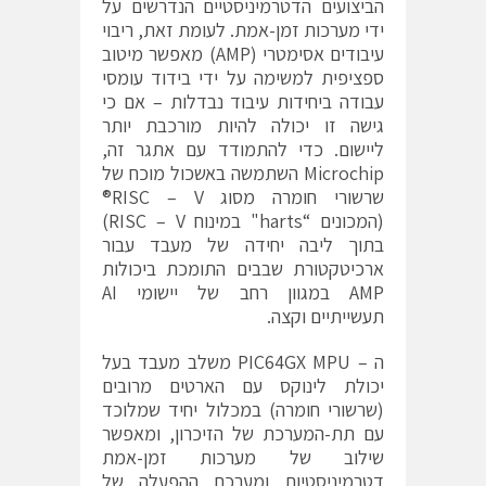
הביצועים הדטרמיניסטיים הנדרשים על
ידי מערכות זמן-אמת. לעומת זאת, ריבוי
עיבודים אסימטרי (AMP) מאפשר מיטוב
ספציפית למשימה על ידי בידוד עומסי
עבודה ביחידות עיבוד נבדלות – אם כי
גישה זו יכולה להיות מורכבת יותר
ליישום. כדי להתמודד עם אתגר זה,
Microchip השתמשה באשכול מוכח של
שרשורי חומרה מסוג RISC – V®
(המכונים “harts" במינוח RISC – V)
בתוך ליבה יחידה של מעבד עבור
ארכיטקטורת שבבים התומכת ביכולות
AMP במגוון רחב של יישומי AI
תעשייתיים וקצה.
ה – PIC64GX MPU משלב מעבד בעל
יכולת לינוקס עם הארטים מרובים
(שרשורי חומרה) במכלול יחיד שמלוכד
עם תת-המערכת של הזיכרון, ומאפשר
שילוב של מערכות זמן-אמת
דטרמיניסטיות ומערכת ההפעלה של