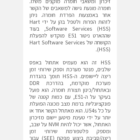
זיכרון ומשאבי חומרה מוקצים משלו.
חומרה מונעת גישה למשאבים של הקשר
אחר באמצעות הפרדת חומרה. ניתן
לזהות הפרות ולטפל בהן על ידי Hart
Software Services (HSS), בעוד
שההארט ניטור E51 מוקדש להפעלת
הקושחה של Hart Software Services
(HSS).
HSS זה הוא מעמיס אתחול באפס
שלבים, מנטר מערכת וספק שירותי זמן
ריצה ליישומים. ה-HSS תומך בהגדרת
מערכת מוקדמת, בהדרכת DDR
ובאתחול/כינון תצורת חומרה. הוא פועל
בעיקר על ה-E51, עם כמות קטנה של
פונקציונליות ברמת מצב מכונה הפועלת
על כל U54s. הוא מאתחל הקשר אחד או
יותר על ידי טעינת מיטען יישום מזיכרון
האתחול, אשר יכול להיות NVM על שבב,
ומספק פלטפורמת שירותי זמן
ריצה/סביבת ביצוע מפקח (SEE) עבור