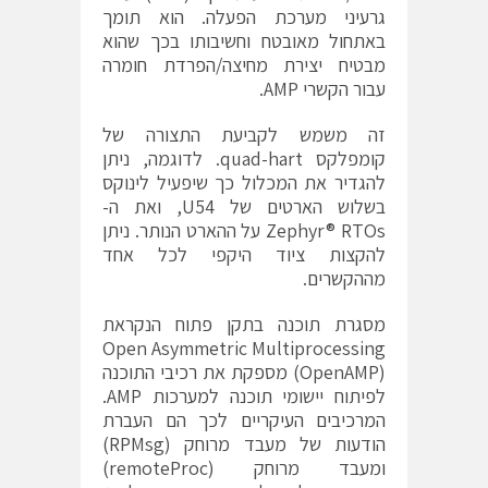
גרעיני מערכת הפעלה. הוא תומך
באתחול מאובטח וחשיבותו בכך שהוא
מבטיח יצירת מחיצה/הפרדת חומרה
עבור הקשרי AMP.
זה משמש לקביעת התצורה של
קומפלקס quad-hart. לדוגמה, ניתן
להגדיר את המכלול כך שיפעיל לינוקס
בשלוש הארטים של U54, ואת ה-
Zephyr® RTOs על ההארט הנותר. ניתן
להקצות ציוד היקפי לכל אחד
מההקשרים.
מסגרת תוכנה בתקן פתוח הנקראת
Open Asymmetric Multiprocessing
(OpenAMP) מספקת את רכיבי התוכנה
לפיתוח יישומי תוכנה למערכות AMP.
המרכיבים העיקריים לכך הם העברת
הודעות של מעבד מרוחק (RPMsg)
ומעבד מרוחק (remoteProc)