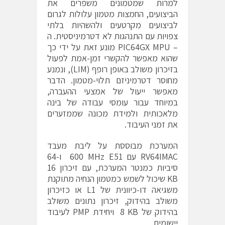
למרות שמטמונים משפרים את
הביצועים, החמצות מטמון עלולות לגרום
לביצועים מקרטעים ולהשהיות בלתי
צפויות עם התנהגות לא דטרמיניסטית. ה
– PIC64GX MPU מונע זאת על ידי כך
שהוא מאפשר להקשרי זמן-אמת לפעול
בזיכרון משולב באופן רופף (LIM), ונמנע
מחוסר דטרמיניזם תלוי-מטמון. הדבר
מאפשר ייעול של אמצעי ההעברה,
במיוחד עבור עומסי עבודה של בינה
מלאכותית ולמידת מכונה שממזערים
את זמני העיבוד.
המערכת מבוססת על ליבת מעבד
RV64IMAC עם ‎ 600 MHz E51 ו-64
סיביות כמנטר המערכת, עם זיכרון 16
KB שיכול לשמש כמטמון הנחיה מתוקנת
משגיאה דו-כיוונית של L1 או כזיכרון
משולב בהידוק, זיכרון נתונים משולב
בהידוק של ‎ 8 KB ויחידת PMP לעיבוד
יישומים.