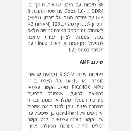
36 סיביות עם תיקון שגיאות תומך ב-
DDR4 ב -1.6 Gbps עם שטח כתובת 8
GiB עם יחידת הגנה על זיכרון (MPU)
וזיכרון לא נדיף משולב 128 KB (eNVM)
לאתחול. זה מספק תצורה גמישה מלאה
בעת האתחול לצורך יצירת מחיצה
לתפעול זמן-אמת או הארט Linux עם
תמיכה במטמון L2.
שילוב
AMP
ביחידות עיבוד RISC-V נקראים שרשורי
חומרה, או harts וכל הארט ב –
PIC64GX MPU מייצג הקשר עצמאי
בהוצאה לפועל, שמסוגל להפעיל
מערכת הפעלה משלו או עומס עבודה
בחומרה פיזית. ניתן להגדיר את אשכול
היישומים של quad-hart כך שיפעיל עד
שני הקשרי תוכנה עצמאיים. לכל הקשר
יכולים להיות מערכת הפעלה, אזורי