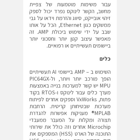
עבור משימות מוטמעות של צפיית
מחשב, הקשר לינוקס נפרד יכול לספק
זיהוי אובייקט, סיווג והזרמת וידאו על גבי
ממשקים כגון Ethernet, הכל על אותו
שבב על ידי שימוש ביכולת AMP. זה
מאפשר עיצוב קטן יותר וחסכוני יותר
ביישומים תעשייתיים או רפואיים.
כלים
השימוש ב – AMP ביישומי AI תעשייתיים
הופך מורכב יותר ויותר, ול-PIC64GX
MPU יש קשר למערכות בנייה באמצעות
מערך כלים עבור לינוקס ו-RTOS בקוד
פתוח, VxWorks וספקים אחרים לפיתוח
מערכות שבטיחותן קריטית. הרחבות
MPLAB® מעניקות אפשרות להגדרת
תצורה ומקלות על המעבר ממעבדי
Microchip אחרים וזה כולל את שירותי
התוכנה של הארט (HSS) המספקים את