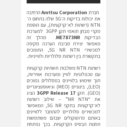
חברת
Anritsu Corporation
הרחיבה
את יכולות בדיקות ה־5G שלה בתחום ה־
NTN (רשתות לא־קרקעיות), עם הוספת
מקרי מבחן תואמי תקן 3GPP למערכת
הבדיקות
ME7873NR
. מהלך זה
מאפשר יצירת סביבת הערכה מקיפה
למכשירי 5G NR NTN, התומכים
בתקשורת בין רשתות סלולריות ולווייניות.
רשתות NTN משלבות תשתיות קרקעיות
עם טכנולוגיות לוויין ומערכות אוויריות,
תוך שימוש בלוויינים במסלולים נמוכים
(LEO), בינוניים (MEO) וגיאוסטציונריים
(GEO). תקן
3GPP Release 17
הציג
את “NR NTN” – שילוב רשתות
לא־קרקעיות בתקני 5G NR, המאפשר
למכשירים סלולריים להתחבר ללוויינים
באותם פרוטוקולים שבהם משתמשות
תחנות הבסיס הקרקעיות. בכך נפתחת