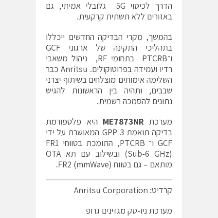
הדרך לכיסוי 5G גלובלי אמיתי, גם
באזורים ללא תשתית קרקעית.
בהמשך, מקרי הבדיקה החדשים ייכללו
בתהליכי התקינה של ארגוני GCF
ו־PTCRB בתחומי RF, ניהול משאבי
רדיו ועמידה בפרוטוקולים. Anritsu כבר
השלימה אימותים מוצלחים בשיתוף יצרני
שבבים, ותהיה בין הראשונות להגיש
נתונים להסמכה רשמית.
מערכת
ME7873NR
היא פלטפורמת
בדיקה תואמת 3 GPP המאושרת על ידי
GCF ו־ PTCRB, התומכת בטווחי FR1
(Sub-6 GHz) ובשילוב עם תא OTA
מותאם – גם בטווח FR2 (mmWave).
קרדיט: Anritsu Corporation
מערכת ניו-טק מגזינים גרופ