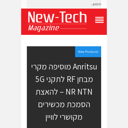
T
o
g
g
l
e
New Products
N
a
Anritsu מוסיפה מקרי
v
i
מבחן RF לתקני 5G
g
a
t
NR NTN – להאצת
i
o
הסמכת מכשירים
n
M
e
מקושרי לוויין
n
u