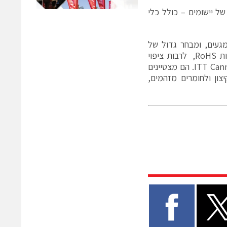
V ומתאימים למגוון רחב של יישומים – כולל כלי
CA Bayonet זמינה ב־140 תצורות שונות, עם בין מגע אחד ל־65 מגעים, ומבחר גדול של
Backshells ואביזרי עזר. המחברים מוצעים במספר ציפויים העומדים בתקנות RoHS, לרבות ציפוי
“J” המאושר לפי תקן VG (A241), וכן בציפוי התעשייתי הכחול הייחודי של ITT Cannon. הם מצטיינים
ורות קיצון ולחומרים מזהמים,