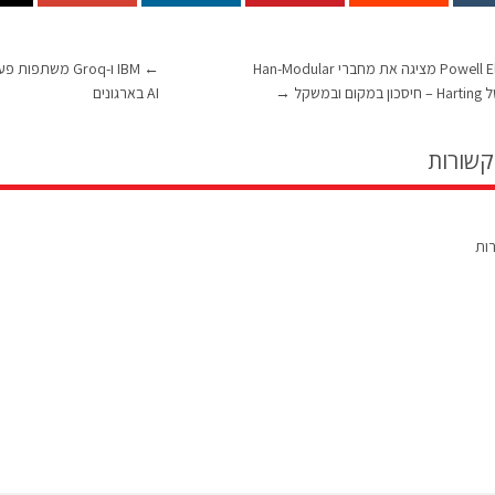
Powell Electronics מציגה את מחברי Han-Modular
←
IBM ו-Groq משת
→
AI בארגונים
קשורות
רות