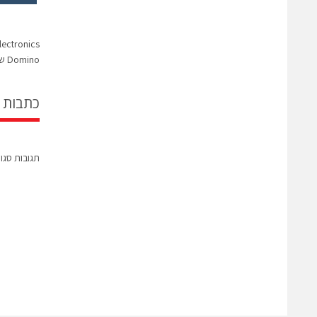
Domino של Harting – חיסכון במקום ובמשקל
כתבות 
תגובות סגו