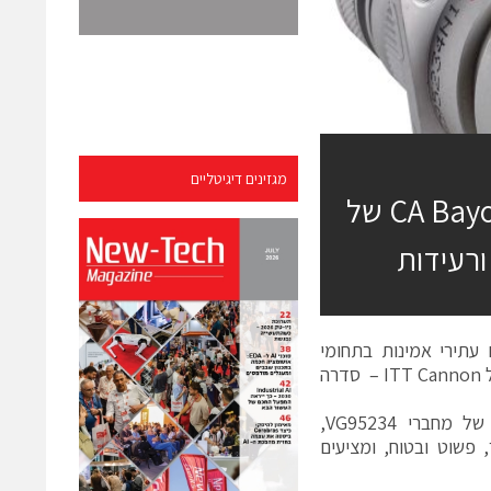
מגזינים דיגיטליים
Powell Electronics מציגה את מחברי ה־CA Bayonet של
יישומים עתירי אמינות בתחומי
הביטחון, התעופה והתעשייה, מציעה כעת את סדרת המחברים CA Bayonet של ITT Cannon – סדרה
מחברי CA Bayonet, המוכרים כאחת הסדרות האמינות והנפוצות ביותר של מחברי VG95234,
Reve המאפשר חיבור מהיר, פשוט ובטוח, ומציעים