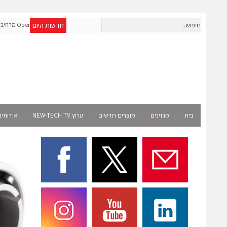
חדשות היום
חברת IAIG גייסה 6 מיליון דולר להקמת חברות תוכנה שנבנו מראש
OpenAI מרח
לעידן ה-AI
Select רשמית
בית
מגזינים
מוצרים חדשים
ערוץ NEW-TECH TV
אודותינ