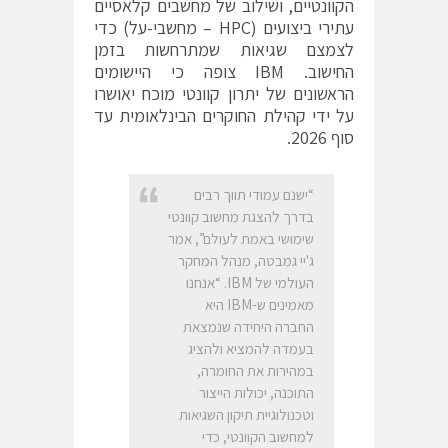
הקוונטיים, ושילוב של מחשבים קלאסיים
עתירי ביצועים (HPC – מחשבי-על) כדי
לצמצם שגיאות שמתרחשות בזמן
החישוב. IBM צופה כי היישומים
הראשונים של יתרון קוונטי מוכח יאושרו
על ידי קהילת החוקרים הבינלאומית עד
סוף 2026.
“ישנם עמודי תווך רבים
בדרך להצגת מחשוב קוונטי
שימושי באמת לעולם”, אמר
ג'יי גמבטה, מנהל המחקר
העולמי של IBM. “אנחנו
מאמינים ש-IBM היא
החברה היחידה שנמצאת
בעמדה להמציא ולהציג
במהירות את החומרה,
התוכנה, יכולות הייצור
וטכנולוגיית תיקון השגיאות
למחשוב הקוונטי, כדי