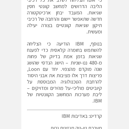
הליבה הדרושים למחשב קוונטי חסין
שגיאות. המעבד יבחן ארכיטקטורה
חדשה שתאפשר יישום והרחבה של רכיבי
תיקון שגיאות קוונטיים בצורה יעילה
ומעשית.
בנוסף, IBM הודיעה כי הצליחה
להשתמש בחומרה קלאסית כדי לפענח
שגיאות בזמן אמת בדיוק של פחות
מ-480 ננו-שניות – הישג הנדסי שהושג
שנה מוקדם מהצפוי. יחד עם Loon,
פריצות דרך אלו מציבות את אבני היסוד
להרחבת הטכנולוגיה המבוססת על
קיוביטים מוליכי-על מהירים ומדויקים –
ליבת מערכות המחשוב הקוונטיות של
IBM.
קרדיט: באדיבות IBM
מערכת ניו-טק מגזינים גרופ