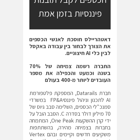
פיננסיות בזמן אמת
דאטהריילס חוסכת לאנשי הכספים
את הצורך לבחור בין עבודה באקסל
לבין כלי
AI
חיצוניים.
החברה רשמה צמיחה של 70%
בשנה וכמעט והכפילה את מספר
העובדים ליותר מ-400 בעולם
חברת Datarails, המספקת פלטפורמת
AI לתכנון וניהול פיננסיFP&A במשרדי
סמנכ"לי הכספים, השלימה סבב גיוס של
70 מיליון דולר בסדרה C. הסבב הובל על
ידי קרן ההשקעות One Peak, המתמחה
בחברות בצמיחה מהירה, בהשתתפות
משקיעים חדשים וקיימים ובהם Vertex