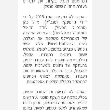
המזומנים ולנהל בקלות את התזרים
בעזרת תחזיות שהוא מנפק.
דאטהריילס הוקמה בשנת 2015 על ידי
דידי גורפינקל (מנכ"ל), אייל כהן
(סמנכ"ל תפעול) ועודד הר-טל
(סמנכ"ל טכנולוגיות). הצמיחה המהירה
של דאטהריילס משקפת את הצלחת
גישת ה-Excel-Native שלה. אנשי
הכספים מבלים בממוצע למעלה משלוש
שעות ביממה בתוכנת אקסל.
הפלטפורמה חוסכת להם עבודה ידנית
בהעתקה של נתונים ממערכות שונות
לאקסל, ובכך מייעלת משמעותית את
העבודה ומאפשרת לצוותי הכספים
להתמקד בקבלת החלטות אסטרטגיות.
דאטהריילס הודיעה על הרחבה נוספת
בפלטפורמה עם השקת סוכני AI חדשים
לבניית אסטרטגיה פיננסית, תכנון ודיווח
שמאפשרים לאנשי כספים לשאול באופן