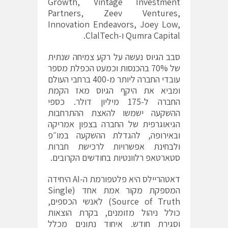
Growth, Vintage Investment
Partners, Zeev Ventures,
Innovation Endeavors, Joey Low,
Qumra Capital ו-ClalTech.
סבב הגיוס נעשה על רקע צמיחה שנתית
של 70% בהכנסות וכמעט הכפלת מספר
עובדי החברה ליותר מ-400 ברחבי העולם
ומביא את היקף הגיוס מאז הקמת
החברה ל-175 מיליון דולר. כספי
ההשקעה ישמשו להאצת ההתרחבות
הגיאוגרפית של החברה בצפון אמריקה
ובאירופה, להגדלת ההשקעה במו״פ
ולבחינת אפשרויות לרכישת חברות
סטארטאפ רלוונטיות בחודשים הקרובים.
דאטהריילס היא פלטפורמת ה-AI היחידה
המספקת מקור אמת אחד (Single
Source of Truth) לאנשי הכספים,
כולל ניהול מזומנים, בקרת הוצאות
וסגירת חודש. איחוד נתונים מכלל