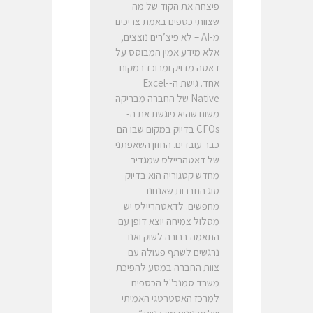
פיצחה את הקוד של מה
שצוותי כספים באמת צריכים
מ-AI – לא פיצ’רים נוצצים,
אלא מידע אמין המבוסס על
דאטה מדויק ומרוכז במקום
אחד. גישת ה-Excel-
Native של החברה מבריקה
משום שהיא פוגשת את ה-
CFOs בדיוק במקום שבו הם
כבר עובדים. החזון השאפתני
של דאטהריילס שמגדיר
מחדש קטגוריה הוא בדיוק
סוג החברות שאנחנו
מחפשים. לדאטהריילס יש
מסלול צמיחה יוצא דופן עם
התאמה ברורה לשוק ואנו
נרגשים לשתף פעולה עם
צוות החברה במסע להפיכת
משרד סמנכ"ל הכספים
למרכז האסטרטגי האמיתי