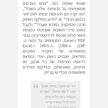
חופשי שאלות כמו: “מהם הגורמים
שמשפיעים על הרווחיות שלנו השנה?”,
“מה יקרה אם ההכנסות יצמחו לאט יותר
ברבעון הבא?” או “מדוע מחלקת השיווק
חרגה מהתקציב בחודש שעבר?” ולקבל
באופן מיידי תשובות שערוכות כמצגות
פאוור פוינט מוכנות לדירקטוריון וכן קבצי
PDF ו-Excel, המבוססים על נתוני ה-
ERP, ה-CRM, ה-HRIS ו-Excel
המאוחדים של החברה. הסוכנים
החדשים, שנבנים באופן יעודי בהתאם
לדאטה הפנימית של כל ארגון, הם
פרטיים, מאובטחים, מדויקים ומהירים
משמעותית מכלי AI גנריים.
דידי גורפינקל, מייסד שותף
ומנכ״ל Datarails: "מוצרים
מבוססי בינה מלאכותית
הפכו לכלי עבודה קריטי
עבור צוותי כספים. לכן