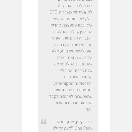
בחרנו להפוך את ה-AI
לתשתית של משרד ה-CFO
כולו, לא כתוספת או כפיצ’ר,
אלא ככזו שמעצבת מחדש
את אופן קבלת ההחלטות
והעבודה הפיננסית. האתגר
המרכזי היום הוא כבר לא
האם להשתמש ב-AI, אלא
איך לעשות זאת בצורה
אפקטיבית. הפלטפורמה
שלנו מרכזת את כלל
הנתונים הפיננסיים
והתפעוליים ממקור אחד,
ומספקת תובנות ותחזיות
שמאפשרות לארגונים לקבל
החלטות חכמות ומהירות
יותר."
דיוויד קליין, שותף מנהל ב-
One Peak: "דאטהריילס