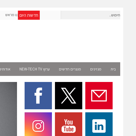
חדשות היום
חברת IAIG גייסה 6 מיליון דולר להקמת חברות תוכנה שנבנו מראש
לעידן ה-AI
ect
בית
מגזינים
מוצרים חדשים
ערוץ NEW-TECH TV
אודותינ