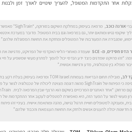
קלות אחר התקדמות המטופל, להעריך שינויים לאורך זמן ולבנות
רי
אורנה כוכב
, מרפאה בעיסוק במחלקת השיקום בס
יך שיקומי נגיש ומותאם יותר, גם במרפאה וגם בבית המטופל. מדובר במערכת אינטואי
מוש, שמגבירה את המעורבות של המטופלים ומחזקת את תחושת המסוגלות שלהם.”
 הדס חסידים
,
מ-
SCE
שעמדה מאחורי הליווי האקדמי של הפרויקט, מדגישה את 
זמה: “זהו פרויקט שמדגים כיצד ידע הנדסי יכול להפוך לפתרון מעשי שמשפיע על חיי א
בור מופלא בין טכנולוגיה, מדע ורגישות אנושית.”
ד לב,
מובילת תחום הבריאות בעמותת TOM Israel ומרפאה בעיסוק 
מוסיפה כי הפיתוח של SighTrain מהווה דוגמה מצוינת ליכולת של טכנולוגיה לג
ון מעשי לגשר על הפער הזה, היא מאפשרת למטפלים לעקוב אחר ההתקדמות של ה
ית, ומעניקה למטופלים חוויית תרגול נגישה, מהנה ומותאמת אישית. בעיניי זהו פיתו
 חדשנות יכולה להעצים אנשים ולחזק את תחושת העצמאות והכבוד שלהם.”
TOM – Tikkun Olam Make
, שנטלה חלק מרכזי בפרויקט, היא 