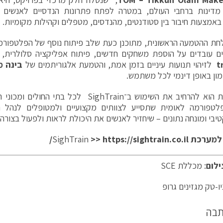
מדינות ברחבי העולם, במטרה לפתח פתרונות הנדסיים לאנשים ע
 באמצעות חיבור בין סטודנטים, מהנדסים, מטפלים וקהילות מקומיות.
ת ההטמעה הראשונית, מתוכנן כעת שלב פיתוח נוסף של הפלטפורמה
ם עובדים על הוספת משחקים חדשים, פיתוח אפליקציה סלולרית, ש
t
לזיהוי תנועות עיניים בזמן אמת, והטמעת אלגוריתמים של
בינה מ
ון באופן דינמי לכל משתמש.
חזון הצוות הוא להרחיב את השימוש ב־SighTrain לכל
לטפורמה לאומית שתסייע לצוותים מקצועיים ולמטופלים לנהל 
בי ומונחה נתונים – שיחזיר לאנשים את היכולת לראות ולפעול בצורה טו
 למערכת
https://sightrain.co.il
>>
SighTrain
/
ילום
: מכללת SCE
ו-טק מגזינים גרופ
תבה