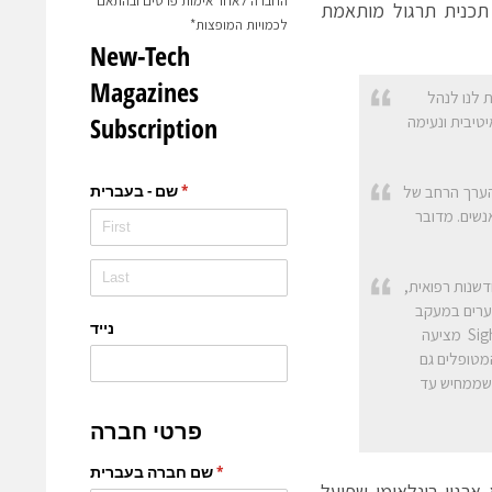
החברה לאחר אימות פרטים ובהתאם
 תכנית תרגול מותאמת
לכמויות המופצות*
ורוקה, “SighTrain" מאפשרת לנו לנהל
טיבית ונעימה
הערך הרחב של
נשים. מדובר
בעלת רקע בחדשנות רפואית,
שר על פערים במעקב
ושיקום מרחוק: “אחד האתגרים המרכזיים בשיקום הוא הרצף שבין המרפאה לבית. SighTrain מציעה
מטופלים גם
ח שממחיש עד
ארגון בינלאומי שפועל