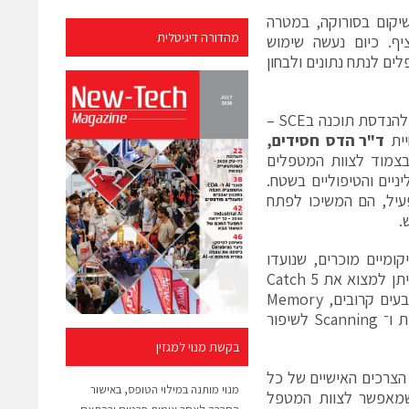
קום בסורוקה, במטרה
מהדורה דיגיטלית
יף. כיום נעשה שימוש
מטפלים לנתח נתונים ולבחון
מהמחלקה להנדסת תוכנה בSCE –
יית
ד"ר הדס חסידים,
בצמוד לצוות המטפלים
ניים והטיפוליים בשטח.
פעיל, הם המשיכו לפתח
.
מיים מוכרים, שנועדו
לתרגל יכולות כמו קשב, זיכרון, הבחנה חזותית ותנועות עיניים. בין התרגילים ניתן למצוא את Catch 5
לשיפור מהירות תגובה וריכוז, Color Differentiation לתרגול הבחנה בין צבעים קרובים, Memory
Game לחיזוק זיכרון לטווח קצר, Sacada Clock לאימון תנועות עיניים מהירות ו־ Scanning לשיפור
בקשת מנוי למגזין
צרכים האישיים של כל
מנוי מותנה במילוי הטופס, באישור
 שמאפשר לצוות המטפל