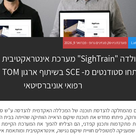
La
מערכת ניו-טק מגזינים גרופ - פברואר 9, 2026
כך נולדה "SighTrain" מערכת אינטראק
שפי
רפואי אוניברסיטאי
ם מהמחלקה להנדסת תוכנה של המכללה האקדמית להנדסה ע"ש סמי 
 וסורוקה, פיתחו מחדש את תוכנת שיקום הראייה הוותיקה שהייתה בבית 
ות מתקדמות ותכנון קפדני, הם הצליחו להפוך את המערכת הקיימת
שמעניקה למטופלים חוויית שיקום נגישה, אינטראקטיבית ומותאמת אי