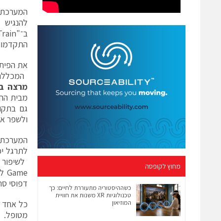
המערכת 
להנגיש 
התקדמות 
את הפיתו
המכללה 
מרצה ב
מבית החו
גם בתקופ
ולשפר את
המערכת 
מחוץ לקופסה
דפוסי סר
כשההיסטוריה מתעוררת לחיים: כך
טכנולוגיות XR משנות את חוויית
המוזיאון
כל אחד מ
מטופל. 