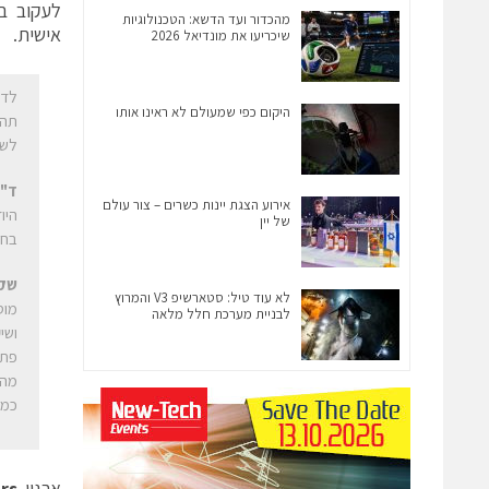
לעקוב ב
מהכדור ועד הדשא: הטכנולוגיות
אישית.
שיכריעו את מונדיאל 2026
לדב
היקום כפי שמעולם לא ראינו אותו
תהל
לשי
ד"ר
אירוע הצגת יינות כשרים – צור עולם
היו
של יין
בחי
שק
לא עוד טיל: סטארשיפ V3 והמרוץ
לבניית מערכת חלל מלאה
פתר
מהב
כמה
ארגון
rs