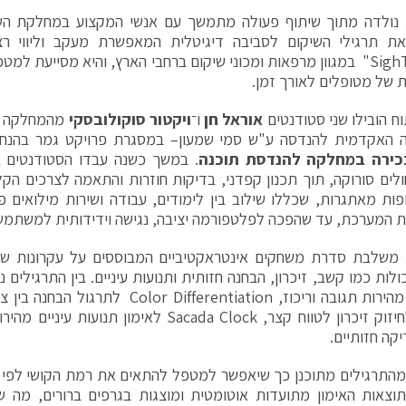
נולדה מתוך שיתוף פעולה מתמשך עם אנשי המקצוע במחלקת השי
את תרגילי השיקום לסביבה דיגיטלית המאפשרת מעקב וליווי רצ
ב־"SighTrain" במגוון מרפאות ומכוני שיקום ברחבי הארץ, והיא מסייעת ל
של מטופלים לאורך זמן.
ח הובילו שני סטודנטים
אוראל חן
ו־
ויקטור סוקולובסקי
האקדמית להנדסה ע"ש סמי שמעון– במסגרת פרויקט גמר בהנח
כירה במחלקה להנדסת תוכנה
. במשך כשנה עבדו הסטודנטים 
לים סורוקה, תוך תכנון קפדני, בדיקות חוזרות והתאמה לצרכים הקלי
ות מאתגרות, שכללו שילוב בין לימודים, עבודה ושירות מילואים 
 המערכת, עד שהפכה לפלטפורמה יציבה, נגישה וידידותית למשתמש
משלבת סדרת משחקים אינטראקטיביים המבוססים על עקרונות שיקו
יקה חזותיים.
התרגילים מתוכנן כך שיאפשר למטפל להתאים את רמת הקושי לפי ה
תוצאות האימון מתועדות אוטומטית ומוצגות בגרפים ברורים, מה