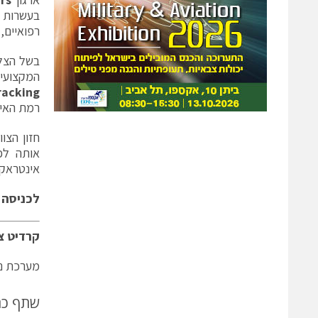
בעשרות 
רפואיים,
בשל הצלח
המקצועיי
racking
רמת האימ
אותה לפ
אינטראקטי
לכניסה
קרדיט צ
מערכת ני
שתף כ