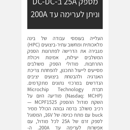
מספק 25A ב-DC-DC
וניתן לערימה עד 200A
העלייה בעומסי עבודה של בינה
מלאכותית ומחשוב עתיר-ביצועים (HPC)
מגבירה את הדרישה לפתרונות הספק
המשלבים יעילות, אמינות ויכולת
התרחבות. מודולי הספק משולבים
מסייעים לייעול התכנון, להפחתת צריכת
האנרגיה ולהבטחת ביצועים יציבים
הנדרשים במרכזי נתונים מתקדמים.
חברת Microchip Technology
(Nasdaq: MCHP) מודיעה היום על
השקת מודול ההספק MCPF1525 —
רכיב משולב ברמה גבוהה הכולל ממיר
buck עם מתח כניסה של 16V, המסוגל
לספק זרם של 25A לכל מודול, עם
אפשרות לערימה עד 200A. ה-