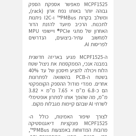
MCPF1525 מאפשר אספקת הספק
גבוהה יותר באותו נפח ארון (rack),
ומשלב בקרות PMBus™ ו-I2C ניתנות
לתכנות. הרכיב מיועד להזנת הדור
האחרון של מתגי PCIe® ויישומי MPU
למחשוב עתיר-ביצועים, הנדרשים
לפריסות AI.
ה-MCPF1525 מגיע באריזה חדשנית
במבנה אנכי, הממקסמת את ניצול שטח
הלוח ויכולה להציע חיסכון של עד 40%
בשטח ה-PCB בהשוואה לפתרונות
אחרים. ממדי מודול ההספק הקומפקטי
הם כ-6.8 מ"מ × 7.65 מ"מ × 3.82
מ"מ, מה שהופך אותו לפתרון אופטימלי
לשרתי AI שבהם קיימות מגבלות מקום.
לצורך שיפור האמינות, כולל ה-
MCPF1525 פונקציות דיאגנוסטיקה
מרובות המדווחות באמצעות PMBus™,