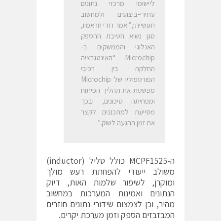
ליישומי מרכזי נתונים
עתירי-ביצועים ולמחשוב
תעשייתי,” אמר רודי חראמיו,
סגן נשיא חטיבת ההספק
האנלוגי והממשקים ב-
Microchip. “האינטגרציה
החלקה בין רכיבי
הפורטפוליו של Microchip
מפשטת את תהליך הפיתוח
ומפחיתה סיכונים, ובכך
מסייעת למתכננים לקצר
את זמן ההגעה לשוק.”
ה-MCPF1525 כולל סליל (inductor)
משולב ייעודי להפחתת רעש מולך
ומוקרן, לשיפור שלמות האות, דיוק
הנתונים ואמינות המערכות במחשוב
מהיר, וכן לצמצום שידורי נתונים חוזרים
המבזבזים הספק וזמן מערכת יקרים.