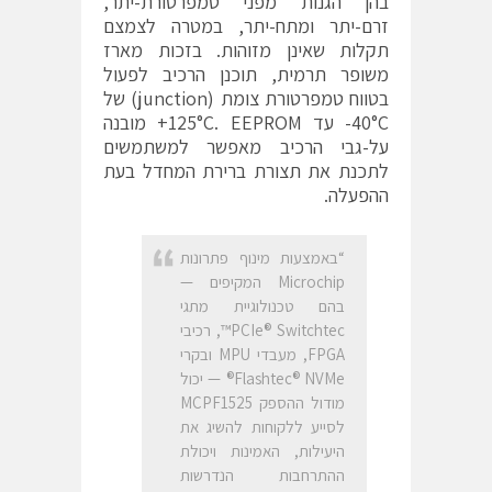
בהן הגנות מפני טמפרטורת-יתר,
זרם-יתר ומתח-יתר, במטרה לצמצם
תקלות שאינן מזוהות. בזכות מארז
משופר תרמית, תוכנן הרכיב לפעול
בטווח טמפרטורת צומת (junction) של
‎-40°C עד ‎+125°C. EEPROM מובנה
על-גבי הרכיב מאפשר למשתמשים
לתכנת את תצורת ברירת המחדל בעת
ההפעלה.
“באמצעות מינוף פתרונות
Microchip המקיפים —
בהם טכנולוגיית מתגי
PCIe® Switchtec™, רכיבי
FPGA, מעבדי MPU ובקרי
Flashtec® NVMe® — יכול
מודול ההספק MCPF1525
לסייע ללקוחות להשיג את
היעילות, האמינות ויכולת
ההתרחבות הנדרשות