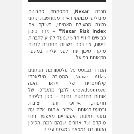
חברת
Nexar
, המפתחת פתרונות
מוביליטי מבוססי ראייה ממוחשבת ונתוני
נהיגה מהעולם האמיתי, השיקה את
Nexar Risk Index™
– מדד סיכון
כבישים חיזויי חדש שנועד לסייע לחברות
ביטוח, ציי רכב ורשויות תחבורה לזהות
מוקדי סיכון עוד לפני עלייה במספר
התאונות בפועל.
המדד מבוסס על פלטפורמת הנתונים
Nexar Atlas, הממירה מיליארדי
קילומטרים של וידאו נהיגה
crowdsourced לרצף מתעדכן של
אותות התנהגות נהיגה – כגון בלימות
חריפות, אירועי חוסר יציבות
וכמעט-תאונות. שילוב אותות אלה עם
נתוני תאונות היסטוריים מאפשר זיהוי
מוקדם של אזורים שבהם רמת הסיכון
התחבורתי נמצאת במגמת עלייה.