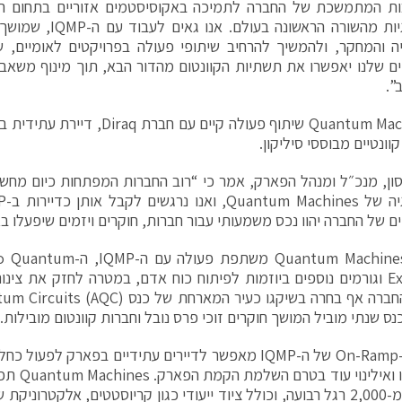
ות המתמשכת של החברה לתמיכה באקוסיסטמים אזוריים בתחום הקו
לטכנולוגיות מהשורה הראש
 והמחקר, ולהמשיך להרחיב שיתופי פעולה בפרויקטים לאומיים, 
ים שלנו יאפשרו את תשתיות הקוונטום מהדור הבא, תוך מינוף משאב
”.
Diraq
ונטיים מבוססי סיליקון.
נסון, מנכ״ל ומנהל הפארק, אמר כי “רוב החברות המפתחות כיום מחש
ים של החברה יהוו נכס משמעותי עבור חברות, חוקרים ויזמים שיפעלו בא
בנוסף, Quantum Machines משתפ
Exchange וגורמים נוספים ביוזמות לפיתוח כוח אדם, במטרה לחזק את צינ
מתחם ה-On-Ramp של ה-IQMP מאפשר לדיירים עתידיים בפארק ל
של שיקגו ו
פני יותר מ-2,000 רגל רבועה, וכולל ציוד ייעודי כגון קריוסטטים, אלקטרונ