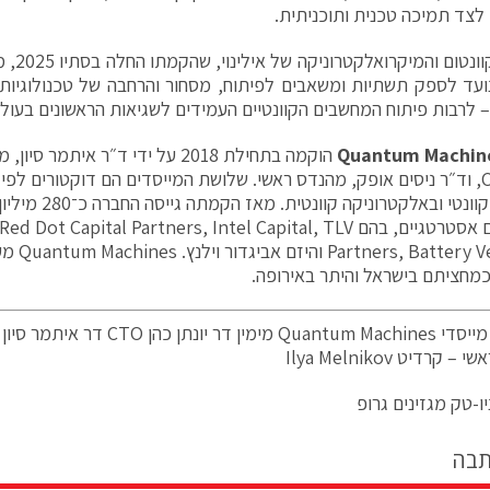
 לצד תמיכה טכנית ותוכניתית.
ועד לספק תשתיות ומשאבים לפיתוח, מסחור והרחבה של טכנולוגיות ק
 – לרבות פיתוח המחשבים הקוונטיים העמידים לשגיאות הראשונים בעולם
Quantum Machin
הוקמה בתחילת 2018 על ידי ד״ר
איתמר סיון
, מ
ניסים אופק
, מהנדס ראשי. שלושת המייסדים הם דוקטורים לפי
במחשוב קוונטי ובאלק
 אסטרטגיים, בהם
TLV
,
Intel Capital
,
Red Dot Capital Partners
Battery V
,
Partners
והיזם
אביגדור וילנץ
כמחציתם בישראל והיתר באירופה.
בתמונה: מייסדי Quantum Machines מימין
קרדיט Ilya Melnikov
ו-טק מגזינים גרופ
תבה