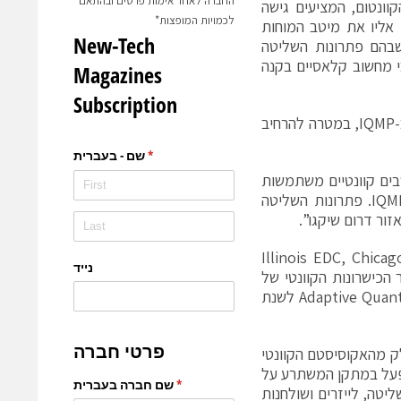
החברה לאחר אימות פרטים ובהתאם
ונטום, המציעים גישה
לכמויות המופצות*
ונה בעולם. אנו גאים לעבוד עם ה-IQMP, שמושך אליו את מיטב המוחות
שבהם פתרונות השליטה
י מחשוב קלאסיים בקנה
, דיירת עתידית ב-IQMP, במטרה להרחיב
בים קוונטיים משתמשות
בטכנולוגיה של Quantum Machines, ואנו נרגשים לקבל אותן כדיירות ב-IQMP. פתרונות השליטה
זור דרום שיקגו”.
ת פעולה עם ה-IQMP, ה-Illinois EDC, Chicago Quantum
ור הכישרונות הקוונטי של
אילינוי. החברה אף בחרה בשיקגו כעיר המארחת של כנס Adaptive Quantum Circuits (AQC) לשנת
פעול כחלק מהאקוסיסטם הקוונטי
אילינוי עוד בטרם השלמת הקמת הפארק. Quantum Machines תפעל במתקן המשתרע על
יקת שליטה, לייזרים ושולחנות