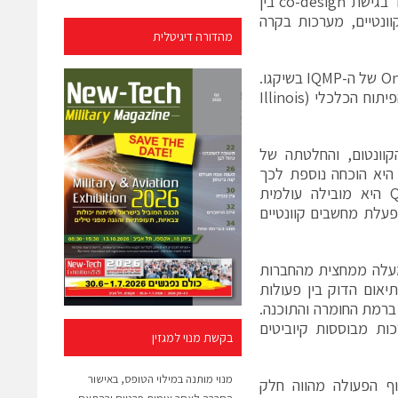
ההיברידיים למחשוב קוונטי, תפעיל מעבדת מחקר ופיתוח מתקדמת שתתמקד בגישת co-design בין
ונטיים, מערכות בקרה
מהדורה דיגיטלית
עד להשלמת הקמת הפארק, תפעל Quantum Machines ממתקני ה-On-Ramp של ה-IQMP בשיקגו.
מתחם ה-On-Ramp נתמך במענקי מדינת אילינוי באמצעות משרד המסחר והפיתוח הכלכלי (Illinois
נולוגיות הקוונטום, והחלטתה של
ניקה היא הוכחה נוספת לכך
שהמדינה מהווה יעד מוביל לחדשנות מהדור הבא. Quantum Machines היא מובילה עולמית
פעלת מחשבים קוונטיים
ונטיים, ולמעלה ממחצית מהחברות
יאום הדוק בין פעולות
 ברמת החומרה והתוכנה.
 ויופעל עם מערכות מבוססות קיוביטים
בקשת מנוי למגזין
מנוי מותנה במילוי הטופס, באישור
Quantum Machine, אמר כי “שיתוף הפעולה מהווה חלק