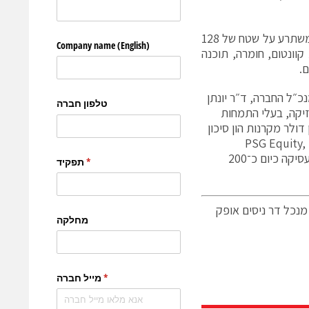
פארק הקוונטום והמיקרואלקטרוניקה של אילינוי, שהקמתו החלה בסתיו 2025, משתרע על שטח של 128
וונטום, חומרה, תוכנה
.
נכ״ל החברה, ד״ר
יונתן
זיקה, בעלי התמחות
טרוניקה קוונטית. מאז הקמתה גייסה החברה כ־280 מיליון דולר מקרנות הון סיכון
PSG Equity
,
. Quantum Machines מעסיקה כיום כ־200
 דר יונתן כהן CTO דר איתמר סיון מנכל דר ניסים אופק