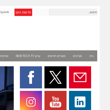
חדשות היום
חברת IAIG גייסה 6 מיליון דולר להקמת חברות תוכנה שנבנו מראש
penAI
לעידן ה-AI
Select רשמית
בית
מגזינים
מוצרים חדשים
ערוץ NEW-TECH TV
אודותינ