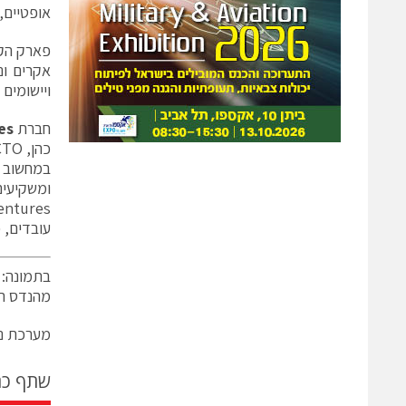
אופטיים,
אקרים ונ
ויישומים
חברת
es
כהן
, CTO, וד״ר
ומשקיעים
entures
עובדים, 
מהנדס ראשי – 
מערכת ני
שתף כ