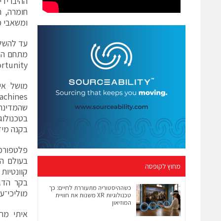
חומרה, ת
ומשאבי מ
unity).
בטכנולוג
בקנה מיד
בעולם המ
מחוץ לקופסה
קוונטיות
כשההיסטוריה מתעוררת לחיים: כך
מוליכי־על
טכנולוגיות XR משנות את חוויית
המוזיאון