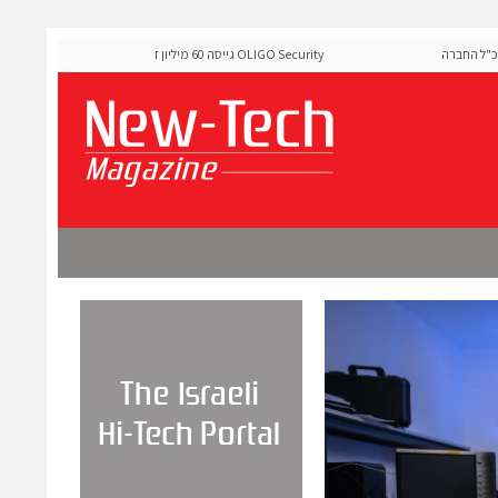
החברה
OLIGO Security גייסה 60 מיליון דולר להרחבת פלטפורמת אבטחת
ה-Runtime בעידן מתקפות ה-AI