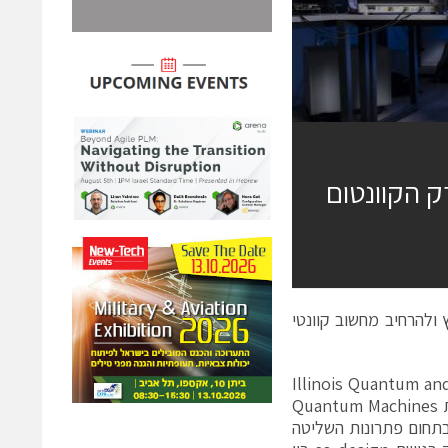
 בפארק הקוונטום
ליטה קוונטית ב־IQMP, במטרה להאיץ ולהרחיב מחשוב קוונטי
Illinois Quantum an
IQMP) וה־Illinois Economic Development Corporation הודיעו כי חברת Quantum Machines
 המובילות בעולם בתחום פתרונות השליטה