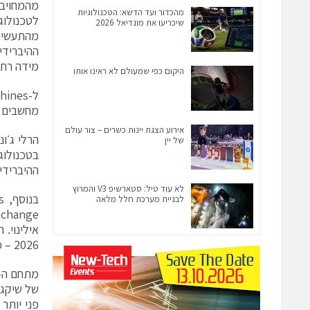
מהמחויב
מהכדור ועד הדשא: הטכנולוגיות
שיכריעו את מונדיאל 2026
מהתעשייה
ההיברידי
מידה רחב
היקום כפי שמעולם לא ראינו אותו
ל-Quantum Machines שיתוף פעולה קיים עם חברת
מחשבים קו
אירוע הצגת יינות כשרים – צור עולם
הרלי ג׳ו
של יין
ההיברידי
לא עוד טיל: סטארשיפ V3 והמרוץ
לבניית מערכת חלל מלאה
2026 – כנס שנתי מוביל המושך חוקרים זוכי פרס נובל וחברות קוונטום מובילות.