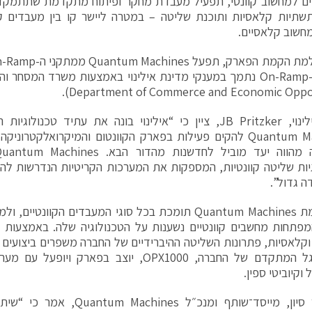
שתיות קלאסיות ותוכנת שליטה – במטרה ליישר קו בין מעבדים קו
חשוב קלאסיים.
Department of Commerce and Economic Opport
מושל אילינוי, JB Pritzker, ציין כי “אילינוי בונה את עתיד טכ
Quantum Machines להקים פעילות בפארק הקוונטום והמיקרואלקטרו
יות שליטה קוונטיות, המספקות את המערכות הקריטיות הנדרשות לה
ה גדול”.
פלטפורמת Quantum Machines תומכת בכל סוגי המעבדים הקו
פתחות מחשבים קוונטיים נשענות על הטכנולוגיה שלה. באמצעות ת
 וקלאסיות, פתרונות השליטה ההיברידיים של החברה משפרים ביצועים
בקר הדגל המתקדם של החברה, OPX1000, יוצב בפארק
 וקיוביטי ספין.
איתי מר סיון, מייסד־שותף ומנכ״ל s