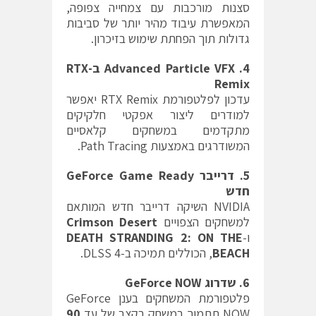
סצנות מורכבות עם צמחייה צפופה,
המאפשרת עיבוד מהיר יותר של סביבות
גדולות תוך הפחתת שימוש בזיכרון.
4. Advanced Particle VFX ב-RTX
Remix
עדכון לפלטפורמת RTX Remix יאפשר
למודרים ליצור אפקטי חלקיקים
מתקדמים במשחקים קלאסיים
המשודרגים באמצעות Path Tracing.
5. דרייבר GeForce Game Ready
חדש
NVIDIA השיקה דרייבר חדש המותאם
למשחקים הצפויים
Crimson Desert
ו-
DEATH STRANDING 2: ON THE
BEACH
, הכוללים תמיכה ב-DLSS 4.
6. שדרוג GeForce NOW
פלטפורמת המשחקים בענן GeForce
NOW תתמוך במשחק בקצב של עד
90