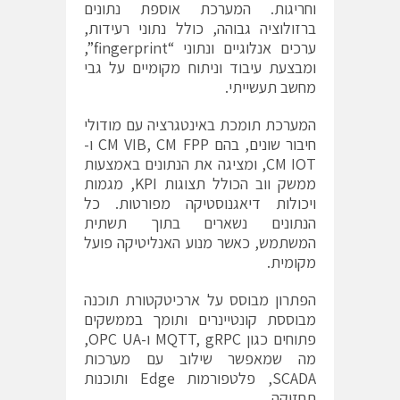
וחריגות. המערכת אוספת נתונים
ברזולוציה גבוהה, כולל נתוני רעידות,
ערכים אנלוגיים ונתוני “fingerprint”,
ומבצעת עיבוד וניתוח מקומיים על גבי
מחשב תעשייתי.
המערכת תומכת באינטגרציה עם מודולי
חיבור שונים, בהם CM VIB, CM FPP ו-
CM IOT, ומציגה את הנתונים באמצעות
ממשק ווב הכולל תצוגות KPI, מגמות
ויכולות דיאגנוסטיקה מפורטות. כל
הנתונים נשארים בתוך תשתית
המשתמש, כאשר מנוע האנליטיקה פועל
מקומית.
הפתרון מבוסס על ארכיטקטורת תוכנה
מבוססת קונטיינרים ותומך בממשקים
פתוחים כגון MQTT, gRPC ו-OPC UA,
מה שמאפשר שילוב עם מערכות
SCADA, פלטפורמות Edge ותוכנות
תחזוקה.