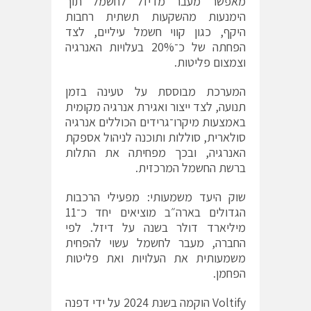
מאפשר מעבר מדיזל לחשמל תוך
הימנעות מהשקעות תשתית רחבות
היקף, כגון קווי חשמל עיליים, לצד
הפחתה של כ־20% בעלויות האנרגיה
וצמצום פליטות.
המערכת מבוססת על טעינה בזמן
תנועה, לצד ייצור ואגירת אנרגיה מקומית
באמצעות מיקרו־גרידים הכוללים אנרגיה
סולארית, סוללות ותוכנה לניהול אספקת
האנרגיה, ובכך מפחיתה את התלות
ברשת החשמל המרכזית.
שוק היעד משמעותי: מפעילי הרכבות
הגדולים בארה״ב מוציאים יחד כ־11
מיליארד דולר בשנה על דיזל. לפי
החברה, מעבר לחשמל עשוי להפחית
משמעותית את העלויות ואת פליטות
הפחמן.
Voltify הוקמה בשנת 2024 על ידי דפנה