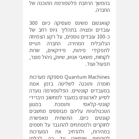
בהמשך הרחבת פלטפורמת התוכנה של
החברה.
קוואנטום משינס מעסיקה כיום 300
עובדים ומצויה בתהליך גיוס רחב של
כ-100 עובדים נוספים, על רקע הצמיחה
הגלובלית המהירה. החברה תגייס
לתפקידי פיתוח, פיזיקאים, שרות
לקוחות, משאבי אנוש, שיווק, ניהול מוצר,
תפעול ועוד.
Quantum Machines
מספקת מערכות
חומרה ותוכנה לשליטה בזמן אמת
במעבדים קוונטיים. הפלטפורמה נועדה
לסייע לארגונים במעבר למחשוב היברידי
קוונטי-קלאסי ותומכת במגוון
הטכנולוגיות עליהם מבוססים מחשבים
קוונטים כיום. התשתית מאפשרת
לחוקרים ולמפתחים להתגבר על חסמים
במהירות, ולהרחיב את המערכות
להיקפים שנחשבו עד כה לבלתי