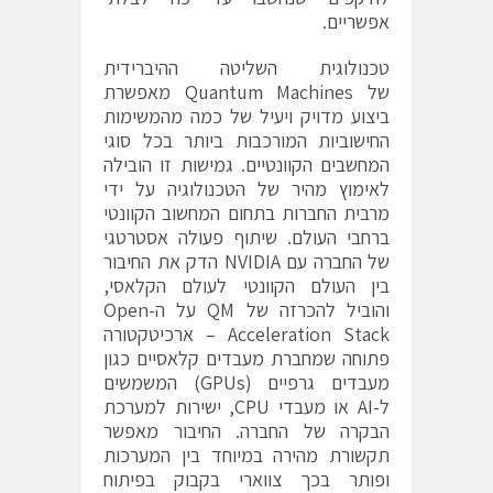
אפשריים.
טכנולוגית השליטה ההיברידית
של
Quantum Machines
מאפשרת
ביצוע מדויק ויעיל של כמה מהמשימות
החישוביות המורכבות ביותר בכל סוגי
המחשבים הקוונטיים. גמישות זו הובילה
לאימוץ מהיר של הטכנולוגיה על ידי
מרבית החברות בתחום המחשוב הקוונטי
ברחבי העולם. שיתוף פעולה אסטרטגי
של החברה עם
NVIDIA
הדק את החיבור
בין העולם הקוונטי לעולם הקלאסי,
והוביל להכרזה של
QM
על ה-
Open
Acceleration Stack
– ארכיטקטורה
פתוחה שמחברת מעבדים קלאסיים כגון
מעבדים גרפיים (
GPUs
) המשמשים
ל-
AI
או מעבדי
CPU
, ישירות למערכת
הבקרה של החברה. החיבור מאפשר
תקשורת מהירה במיוחד בין המערכות
ופותר בכך צווארי בקבוק בפיתוח