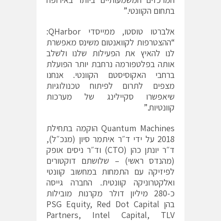
בתחום הקוונטי.”
אלברטו טוסטו, ממייסדי
QHarbor
:
“ההצטרפות לקוואנטום משינס מאפשרת
לנו להאיץ את הפעילות שלנו ולשלב
אותה בפלטפורמה נרחבת יותר הפועלת
ברחבי האקוסיסטם הקוונטי. אנחנו
מצפים לתרום לפיתוח טכנולוגיות
שיאפשרו סקיילינג של מערכות
קוונטיות.”
Quantum Machines
הוקמה בתחילת
2018 על ידי ד״ר איתמר סיון (מנכ״ל),
ד״ר יונתן כהן (
CTO
) וד״ר ניסים אופק
(מהנדס ראשי) – שלושתם דוקטורים
לפיזיקה עם התמחות במחשוב קוונטי
ואלקטרוניקה קוונטית. החברה גייסה
כ-280 מיליון דולר מקרנות מובילות
בהן
PSG Equity, Red Dot Capital
Partners, Intel Capital, TLV