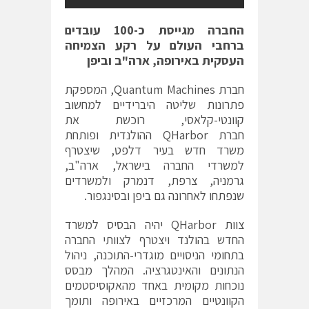
החברה מגייסת כ-100 עובדים
ברחבי העולם על רקע הצמיחה
העסקית באירופה, ארה"ב וביפן
חברת
Quantum Machines
, המספקת
פתרונות שליטה היברידיים למחשוב
קוונטי-קלאסי, רוכשת את
חברת
QHarbor
ההולנדית ופותחת
משרד חדש בעיר דלפט, שיצטרף
למשרדי החברה בישראל, ארה"ב,
גרמניה, צרפת, דנמרק ולמשרדים
שנפתחו לאחרונה גם ביפן ובסינגפור.
צוות
QHarbor
יהיה הבסיס למשרד
החדש בהולנד ויצטרף לצוותי החברה
בתחומי הניסויים מוגדרי-התוכנה, ניהול
הנתונים והאינטגרציה. המהלך מבסס
נוכחות מקומית באחד מהאקוסיסטמים
הקוונטיים המרכזיים באירופה ותומך