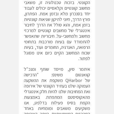
הקוונטי. בזכות טכנולוגיה זו, משאבי
מחשוב קוונטיים וקלאסיים יכולים לעבוד
יחד בסנכרון מלא ובזמן אמת. הפתרון,
פורץ הדרך, חיוני לתיקון שגיאות קוונטיות
בזמן אמת, והוא סולל את הדרך לחיבור
אינטגרלי של מחשבים קוונטיים למרכזי
מחשוב ולמחשבי-על. חיבוריות שתאפשר
להתמודד עם בעיות מורכבות בתחומי
הרפואה, האנרגיה, החומרים ועוד, בעיות
שכוח המחשוב הקיים כיום אינו מסוגל
לפתור.
איתמר סיון, מייסד שותף ומנכ"ל
קוואנטום משינס: "הרכישה
של
QHarbor
משקפת את ההשקעה
העמוקה שלנו בעתיד הקוונטי של אירופה
ואת המחויבות שלנו להיות חלק אינטגרלי
מהאקוסיסטם המתפתח. באמצעות
הקמת בסיס פעילות בדלפט, אנו
משקיעים משאבים ומומחיות באחד
המרכזים המשמעותיים ביותר באירופה