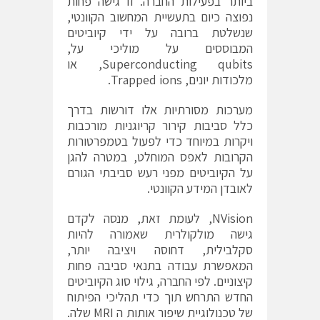
ביותר בפעילות החברה. זו גישה פחות
נפוצה כיום בתעשיית המחשוב הקוונטי,
שנשלטת ברובה על ידי קיוביטים
המבוססים על מוליכי על,
Superconducting qubits, או
מלכודות יונים, Trapped ions.
מערכות מסורתיות אלו דורשות בדרך
כלל סביבות קירור קריוגניות מורכבות
ויקרות במיוחד כדי לפעול בטמפרטורות
הקרובות לאפס המוחלט, במטרה להגן
על הקיוביטים מפני רעש סביבתי הגורם
לאובדן המידע הקוונטי.
NVision, לעומת זאת, מנסה לקדם
גישה מולקולרית שאמורה להיות
סקלבילית, דחוסה ויציבה יותר,
המאפשרת עבודה בתנאי סביבה פחות
קיצוניים. לפי החברה, גילוי סוג הקיוביטים
החדש התרחש תוך כדי תהליכי הפיתוח
של טכנולוגיית שיפור אותות ה MRI שלה.