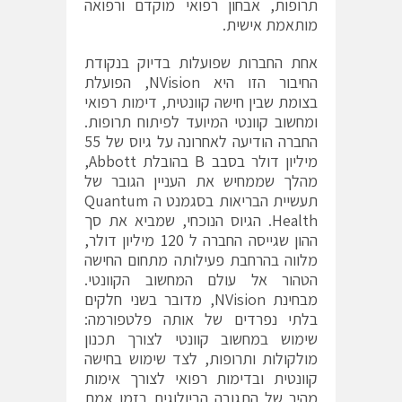
תרופות, אבחון רפואי מוקדם ורפואה
מותאמת אישית.
אחת החברות שפועלות בדיוק בנקודת
החיבור הזו היא NVision, הפועלת
בצומת שבין חישה קוונטית, דימות רפואי
ומחשוב קוונטי המיועד לפיתוח תרופות.
החברה הודיעה לאחרונה על גיוס של 55
מיליון דולר בסבב B בהובלת Abbott,
מהלך שממחיש את העניין הגובר של
תעשיית הבריאות בסגמנט ה Quantum
Health. הגיוס הנוכחי, שמביא את סך
ההון שגייסה החברה ל 120 מיליון דולר,
מלווה בהרחבת פעילותה מתחום החישה
הטהור אל עולם המחשוב הקוונטי.
מבחינת NVision, מדובר בשני חלקים
בלתי נפרדים של אותה פלטפורמה:
שימוש במחשוב קוונטי לצורך תכנון
מולקולות ותרופות, לצד שימוש בחישה
קוונטית ובדימות רפואי לצורך אימות
מהיר של התגובה הביולוגית בזמן אמת