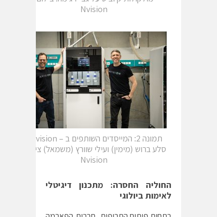
Nvision
תמונה 2: המייסדים השותפים ב – Nvision ,
סלע ברוש (מימין) ועילי שוורץ (משמאל) צילום:
Nvision
החוליה החסרה: מתכנון דיגיטלי
לאימות ביולוגי
בתחום פיתוח התרופות, חברות הפארמה