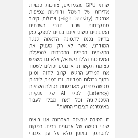
שרתי GPU עוצמתיים, צורכות כמויות
אדירות של חשמל ודורשות צפיפות
אנרגיה (High-Density) ויכולות קירור
מתקדמות שרוב חדרי השרתים
הארגוניים פשוט אינם בנויים לספק. כאן
בדיוק נכנס לתמונה הדאטה סנטר
המודרני, אשר לא רק מעניק את
התשתית הפיזית ההכרחית להפעלת
המערכות הללו בישראל, אלא גם משמש
כצומת תקשורת. ארגונים יכולים לשמור
את המידע הרגיש 'קרוב לחזה' ומוגן
בתוך גבולות המדינה, ובו זמנית ליהנות
מגישה מהירה, מאובטחת ונטולת השהיות
(Latency) לכלי AI של ענקיות
הטכנולוגיה וכל זאת מבלי לעבור
באינטרנט הציבורי החשוף."
זו הסיבה שבשנה האחרונה אנו רואים
שינוי בגישה של ארגונים רבים. במקום
להסתמך באופן מלא על ענן ציבורי