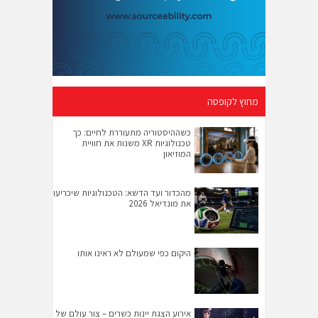
מחוץ לקופסה
כשההיסטוריה מתעוררת לחיים: כך
טכנולוגיות XR משנות את חוויית
המוזיאון
מהכדור ועד הדשא: הטכנולוגיות שיכריעו
את מונדיאל 2026
היקום כפי שמעולם לא ראינו אותו
אירוע הצגת יינות כשרים – צור עולם של