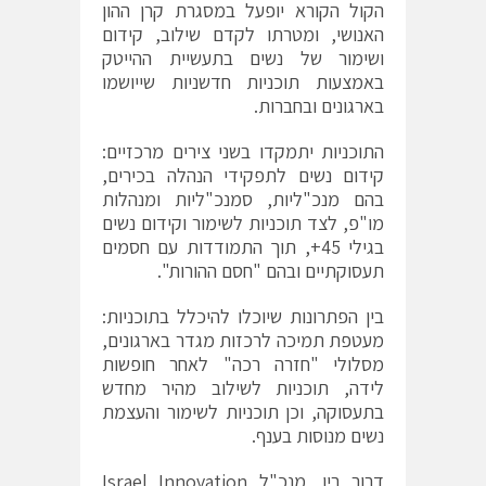
הקול הקורא יופעל במסגרת קרן ההון
האנושי, ומטרתו לקדם שילוב, קידום
ושימור של נשים בתעשיית ההייטק
באמצעות תוכניות חדשניות שייושמו
בארגונים ובחברות.
התוכניות יתמקדו בשני צירים מרכזיים:
קידום נשים לתפקידי הנהלה בכירים,
בהם מנכ"ליות, סמנכ"ליות ומנהלות
מו"פ, לצד תוכניות לשימור וקידום נשים
בגילי 45+, תוך התמודדות עם חסמים
תעסוקתיים ובהם "חסם ההורות".
בין הפתרונות שיוכלו להיכלל בתוכניות:
מעטפת תמיכה לרכזות מגדר בארגונים,
מסלולי "חזרה רכה" לאחר חופשות
לידה, תוכניות לשילוב מהיר מחדש
בתעסוקה, וכן תוכניות לשימור והעצמת
נשים מנוסות בענף.
דרור בין, מנכ"ל
Israel Innovation