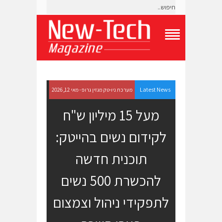
T
o
g
g
l
e
Latest News
מערכת ניו-טק מגזין גרופ - מאי 12, 2026
N
a
מעל 15 מיליון ש"ח
v
i
לקידום נשים בהייטק:
g
a
t
תוכנית חדשה
i
o
להכשרת 500 נשים
n
M
e
לתפקידי ניהול וצמצום
n
u