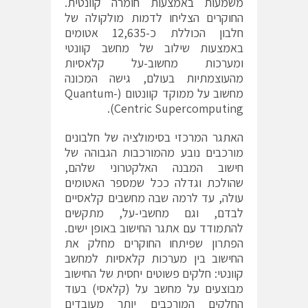
משמעות באמצעות חומרה קוונטית.
החוקרים הצליחו לדמות מולקולה של
חלבון הכוללת כ-12,635 אטומים
באמצעות שילוב של מחשב קוונטי
ומערכות מחשוב-על קלאסיות
מהעוצמתיות בעולם, גישה המכונה
מחשוב על ממוקד קוונטום (Quantum-
Centric Supercomputing).
האתגר המרכזי בסימולציה של חלבונים
מורכבים נובע מהמורכבות הגבוהה של
חישוב המבנה האלקטרוני שלהם,
שהולכת וגדלה ככל שמספר האטומים
עולה, עד לרמה שבה מחשבים קלאסיים
לבדם, וגם מחשבי-על, מתקשים
להתמודד עם אתגר החישוב באופן ישים.
הפתרון שפיתחו החוקרים מחלק את
החישוב בין מערכות קלאסיות למחשב
קוונטי: חלקים פשוטים יחסית של החישוב
מבוצעים על מחשב על (קלאסי) בעוד
החלקים המורכבים יותר מעובדים