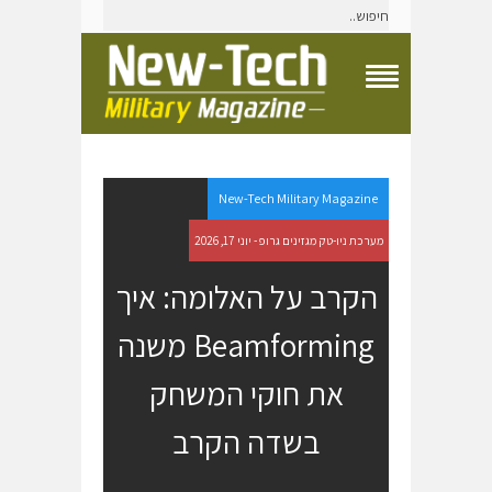
T
o
g
g
l
e
New-Tech Military Magazine
N
a
מערכת ניו-טק מגזינים גרופ - יוני 17, 2026
v
i
הקרב על האלומה: איך
g
a
Beamforming משנה
t
i
o
את חוקי המשחק
n
M
בשדה הקרב
e
n
u