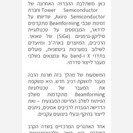
כאן משתלבת ההכרזה האחרונה של
Tower Semiconductor וחברת
Axiro Semiconductor, שדיווחו על
זמינות שבבי Beamforming מתקדמים
לרדאר, המבוססים על טכנולוגיית
סיליקון-גרמניום (SiGe) של טאואר.
הרכיבים, המיוצרים בארה״ב ומיועדים
לשילוב במערכות ביטחוניות, פועלים
בתדרי X ו-Ku band ונמצאים בשלבי
מעבר לייצור סדרתי.
המשמעות של מהלך כזה חורגת הרבה
מעבר להשקת רכיב חדש. היא משקפת
את המעבר של טכנולוגיות
Beamforming מתקדמות משלב
הפיתוח לשלב הפריסה המבצעית – ואת
הדרישה הגוברת לרכיבים אמינים, ניתנים
לייצור בהיקף ובעלי ביצועים עקביים.
אחד האתגרים המרכזיים בשדה הקרב
המודרני הוא רוויה אלקטרומגנטית.