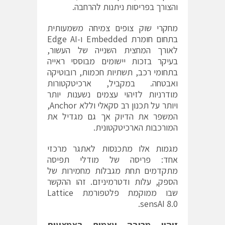
והצורך בפריסות ניתנות להרחבה.
מחקרי שוק צופים צמיחה משמעותית
בתחום חומרת Embedded ו-Edge AI
לאורך המחצית השנייה של העשור,
בעיקר בזכות יישומים מבוססי ראייה
בתחומי רכב, תשתיות חכמות, רובוטיקה
ואבטחה. במקביל, ארכיטקטורות
מודרניות לזיהוי עצמים נשענות יותר
ויותר על תכנון רב סקאלי וללא Anchor,
המשפר את הדיוק אך גם מגדיל את
המורכבות הארכיטקטונית.
מגמות אלו מתכנסות לאתגר מרכזי
אחד: פריסה של מודלי תפיסה
מתקדמים תחת מגבלות מחמירות של
הספק, עלות ודטרמיניזם. זהו ההקשר
שבו ממוקמת פלטפורמת Lattice
sensAI 8.0.
זיהוי מרובה עצמים באמצעות