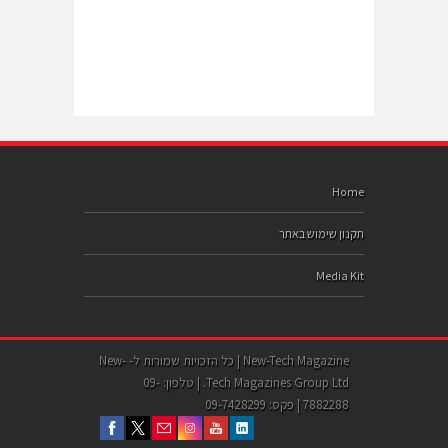
Home
תקנון שימוש באתר
Media Kit
New-Tech Magazine | כל הזכויות שמורות ל- New-
Tech Magazines Group Ltd. | טלפון: 09-
7882288 | פקס: 09-7428299