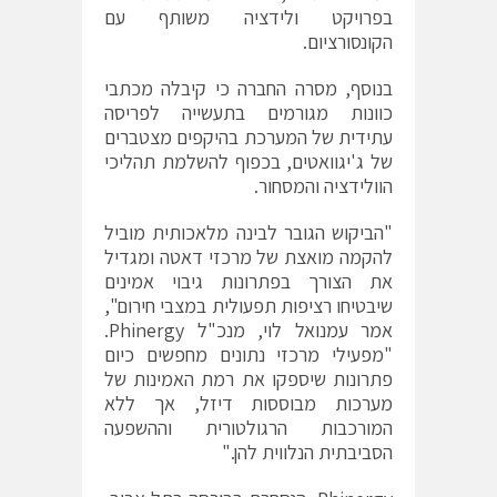
בפרויקט ולידציה משותף עם
הקונסורציום.
בנוסף, מסרה החברה כי קיבלה מכתבי
כוונות מגורמים בתעשייה לפריסה
עתידית של המערכת בהיקפים מצטברים
של ג'יגוואטים, בכפוף להשלמת תהליכי
הוולידציה והמסחור.
"הביקוש הגובר לבינה מלאכותית מוביל
להקמה מואצת של מרכזי דאטה ומגדיל
את הצורך בפתרונות גיבוי אמינים
שיבטיחו רציפות תפעולית במצבי חירום",
אמר עמנואל לוי, מנכ"ל Phinergy.
"מפעילי מרכזי נתונים מחפשים כיום
פתרונות שיספקו את רמת האמינות של
מערכות מבוססות דיזל, אך ללא
המורכבות הרגולטורית וההשפעה
הסביבתית הנלווית להן."