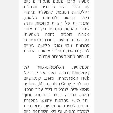
מפעילי מרכזי נתונים מתמודדים כיום
עם הליכי רישוי מורכבים והגבלות
רגולטוריות הנוגעות להפעלת גנרטורי
דיזל. דרישות להפחתת פליטות,
התנגדויות של רשויות מקומיות וחשש
ציבורי מהקמת מתקנים בקרבת אזורי
מגורים הופכים לחסם משמעותי
בפרויקטים חדשים. בחברה סבורים כי
פתרונות גיבוי נטולי פליטות עשויים
לסייע בהאצת תהליכי אישור ובהרחבת
תשתיות מחשוב עתירות אנרגיה.
טכנולוגיית האלומיניום-אוויר של
Phinergy נבחרה בעבר על ידי Net
Zero Innovation Hub, קונסורציום
בהובלת Google ו-Microsoft, כחלופה
פוטנציאלית לגנרטורי דיזל עבור מרכזי
דאטה. החברה דיווחה כי נבחרה מתוך
יותר מ-70 פתרונות שהוגשו במסגרת
תוכנית לבחינת טכנולוגיות גיבוי נקיות
למרכזי נתונים, וכי היא משתתפת כיום