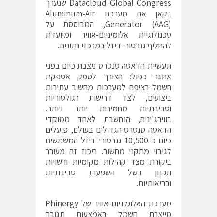
Datacloud Global Congress שנערך
בקאן את מערכת Aluminum-Air
Generator (AAG), המבוססת על
טכנולוגיית אלומיניום-אוויר ומיועדת
להחליף גנרטורי דיזל במרכזי נתונים.
תעשיית הדאטה סנטרס ניצבת כיום בפני
אתגר כפול: הצורך לספק אספקת
חשמל רציפה למערכות מחשוב עתירות
ביצועים, לצד דרישות רגולטוריות
וסביבתיות מחמירות יותר ויותר.
בווירג'יניה, הנחשבת לאחד ממוקדי
הדאטה סנטרס הגדולים בעולם, פועלים
כיום כ-10,500 גנרטורי דיזל המשמשים
לגיבוי מתקני מחשוב. ריכוז זה מעורר
ביקורת מצד קהילות מקומיות ורשויות
תכנון בשל השפעות סביבתיות
ובריאותיות.
מערכת האלומיניום-אוויר של Phinergy
מייצרת חשמל באמצעות תגובה