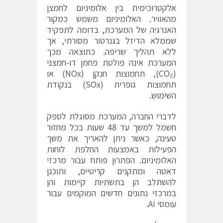
אלקטרוכימית בין אלומיניום לחמצן
מהאוויר. האלומיניום משמש כמקור
האנרגיה של המערכת, בדומה לתפקיד
שממלא הדיזל בגנרטור מסורתי, אך
ללא תהליך שריפה. כתוצאה מכך
המערכת אינה פולטת פחמן דו-חמצני
(CO₂), תחמוצות חנקן (NOx) או
תחמוצות גופרית (SOx) בנקודת
השימוש.
לדברי החברה, המערכת מסוגלת לספק
חשמל למשך עד 48 שעות בכל מחזור
טעינה, כאשר ניתן להאריך את משך
הפעילות באמצעות החלפת לוחות
האלומיניום. הפתרון פותח עבור מרכזי
דאטה ומתקנים קריטיים, ותוכנן
להשתלב הן בתשתיות קיימות והן
במרכזי נתונים חדשים המוקמים עבור
עומסי AI.