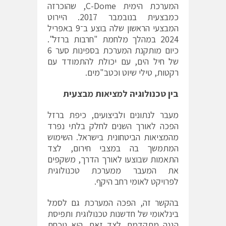
המערכת הימית C-Dome, שהוכרזה
כמבצעית בנובמבר 2017. היירוט
המבצעי הראשון שלה בוצע ב־9 באפריל
2024 במהלך מלחמת "חרבות ברזל".
כיום מותקנת המערכת בספינות סער 6
של חיל הים, עם יכולת להתמודד עם
רקטות, טילי שיוט וכטב"מים.
בין טכנולוגיה למציאות מבצעית
מעבר לנתונים ולביצועים, כיפת ברזל
הפכה לאורך השנים לחלק בלתי נפרד
מהמציאות הביטחונית בישראל. השימוש
המתמשך בה במצבי חירום, לצד
התאמות שבוצעו לאורך הדרך, משקפים
את המעבר ממערכת טכנולוגית
לפרויקט לאומי רחב היקף.
בהקשר זה, הפכה המערכת גם לסמל
בינלאומי של חדשנות טכנולוגית ותפיסת
הגנה מתקדמת. לצד זאת, היא נוכחת