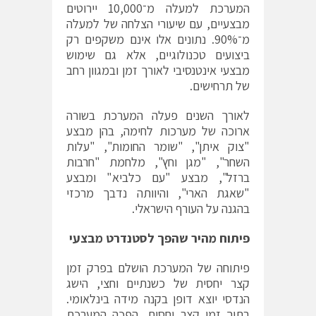
המערכת למעלה מ־10,000 יירוטים
מבצעיים, עם שיעורי הצלחה של למעלה
מ־90%. נתונים אלו אינם משקפים רק
ביצועים טכנולוגיים, אלא גם שימוש
מבצעי אינטנסיבי לאורך זמן ובמגוון רחב
של תרחישים.
לאורך השנים פעלה המערכת בשורה
ארוכה של מערכות לחימה, בהן מבצע
"צוק איתן", "שומר החומות", "עלות
השחר", "מגן וחץ", מלחמת "חרבות
ברזל", מבצע "עם כלביא" ומבצע
"שאגת הארי", והיוותה נדבך מרכזי
בהגנה על העורף הישראלי.
פיתוח מהיר שהפך לסטנדרט מבצעי
פיתוחה של המערכת הושלם בפרק זמן
קצר יחסית של כשנתיים וחצי, הישג
הנדסי יוצא דופן בקנה מידה בינלאומי.
בתוך זמן קצר יחסית, הפכה המערכת