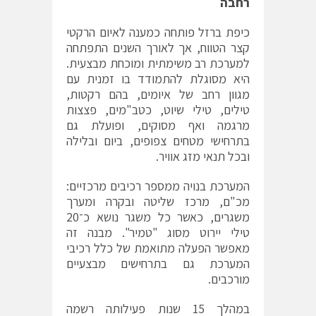
רחבה
כיפת ברזל פותחה כמענה לאיום הרקטי
קצר הטווח, אך לאורך השנים התפתחה
למערכת רב משימתית ומוכחת מבצעית.
היא מסוגלת להתמודד בו זמנית עם
מגוון רחב של איומים, בהם רקטות,
טילים, טילי שיוט, כטב"מים, פצצות
מרגמה ואף מסוקים, ופועלת גם
בתרחישי מטחים צפופים, ביום ובלילה
ובכל תנאי מזג אוויר.
המערכת בנויה ממספר רכיבים מרכזיים:
מכ"ם, מרכז שליטה ובקרה ומערך
משגרים, כאשר כל משגר נושא כ־20
טילי יירוט מסוג "טמיר". מבנה זה
מאפשר הפעלה מתואמת של כלל רכיבי
המערכת גם בתרחישים מבצעיים
מורכבים.
במהלך 15 שנות פעילותה רשמה