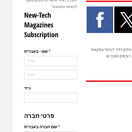
החברה לאחר אימות פרטים ובהתאם
לכמויות המופצות*
ברת Aligned גייסה 60 מיליון דולר לניהול עסקאות
כשים וסוכני AI