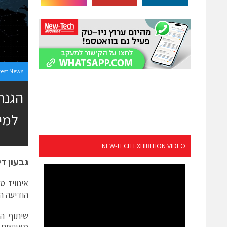
test News
הגנה
למיק
NEW-TECH EXHIBITION VIDEO
גבעון די
הודיעה ה
שיתוף ה