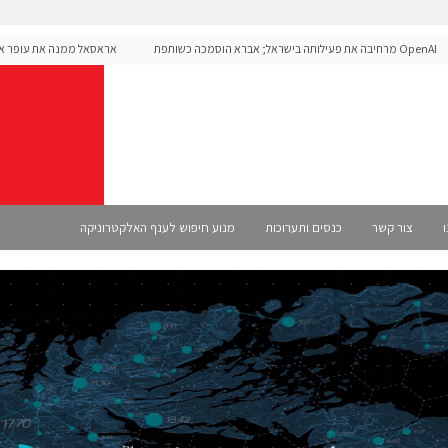
OpenAI מרחיבה את פעילותה בישראל; אברא הוסמכה כשותפת
אראסאל ממנה את עופר אליקים
Se רשמית
ו
צור קשר
כנסים ותערוכות
מנוע חיפוש לענף האלקטרוניקה