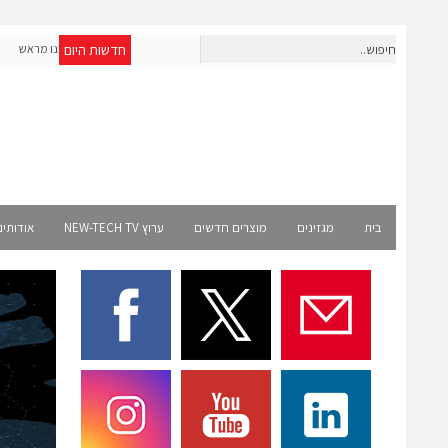
חדשות היום
חברת IAIG גייסה 6 מיליון דולר להקמת חברות תוכנה שנבנו מראש
לעידן ה-AI
lect
בית
מגזינים
מוצרים חדשים
ערוץ NEW-TECH TV
אודותינ