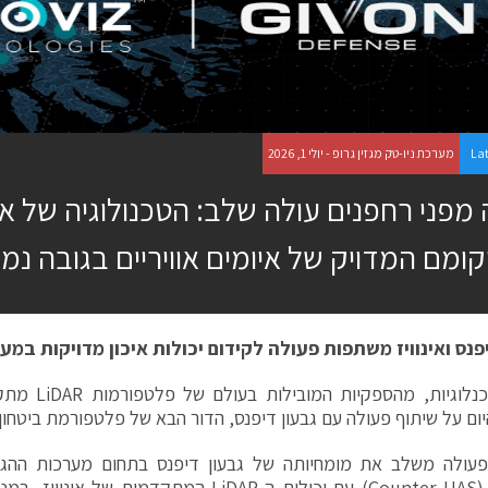
La
מערכת ניו-טק מגזין גרופ - יולי 1, 2026
 מפני רחפנים עולה שלב: הטכנולוגיה של א
ומם המדויק של איומים אוויריים בגובה נמ
פנס ואינוויז משתפות פעולה לקידום יכולות איכון מדויקות במע
אינוויז טכנלוגי
יום על שיתוף פעולה עם גבעון דיפנס, הדור הבא של פלטפורמת ביטחון
פעולה משלב את מומחיותה של גבעון דיפנס בתחום מערכות ההגנ
מאוישים (Counter-UAS) עם יכולות ה-LiDAR המתקדמו