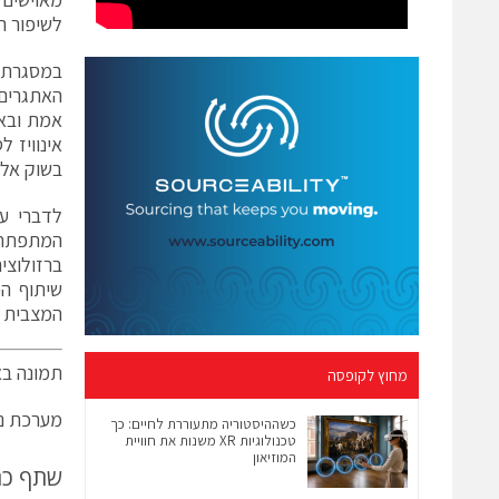
לשיפור ה
במסגרת פ
האתגרים 
אינוויז 
בשוק אל 
לדברי עו
ברזולוצי
שיתוף הפ
המצבית ו
תמונה באד
מחוץ לקופסה
מערכת ני
כשההיסטוריה מתעוררת לחיים: כך
טכנולוגיות XR משנות את חוויית
המוזיאון
שתף כ