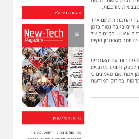
בצעיות מורכבות.
מהדורה דיגיטלית
ישה להתמודדות עם אחד
יריים בגובה נמוך בזמן
אמת ובאופן רציף. תוצאות הניסויים הראשוניים הצביעו על הפוטנציאל של מוצרי ה-LiDAR הקיימים של
נה יותר מהפתרון הקיים
בהתמודדות עם האתגרים
פני רחפנים. מוצרי ה-LiDAR שלנו תוכננו לספק נתונים מרחביים
ן אמת. אנו מאמינים כי
דמות בחיזוק המודעות
בקשת מנוי למגזין
מנוי מותנה במילוי הטופס, באישור