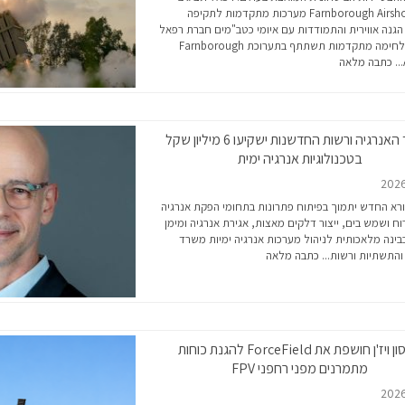
Farnborough Airshow 2026 מערכות מתקדמות לתקיפה
הגנה אווירית והתמודדות עם איומי כטב"מים חברת רפאל
מערכות לחימה מתקדמות תשתתף בתערוכת Farnborough
כתבה מלאה
משרד האנרגיה ורשות החדשנות ישקיעו 6 מיליון שקל
בטכנולוגיות אנרגיה ימית
רא החדש יתמוך בפיתוח פתרונות בתחומי הפקת אנרגיה
וח ושמש בים, ייצור דלקים מאצות, אגירת אנרגיה ומימן
בינה מלאכותית לניהול מערכות אנרגיה ימיות משרד
והתשתיות ורשות...
כתבה מלאה
אקסון ויז'ן חושפת את ForceField להגנת כוחות
מתמרנים מפני רחפני FPV