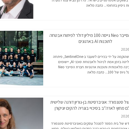
בשווקים אסטרטגיים בישראל. פלדמן מביא עמו למעלה
כתבה מלאה
חברת הסייבר Neo גייסה 100 מיליון דולר לפיתוח אבטחה
לתוכנות AI בארגונים
החברה, שהוקמה על ידי בכירים לשעבר ב-SentinelOne, פיתחה
שכבת שליטה בזמן אמת לניהול ולאבטחת סוכני AI, יישומים
מבוססי בינה מלאכותית ותוכנות ארגוניות חברת הסייבר Neo
יוס של 100...
כתבה מלאה
 סטנפורד: אוניברסיטת בן-גוריון דורגה שלישית
 מחוץ לארה"ב בסיכויי בוגריה להקים יוניקורן
ש של בית הספר למנהל עסקים באוניברסיטת סטנפורד
אוניברסיטת בן-גוריון בנגב במקום השלישי בעולם, מחוץ