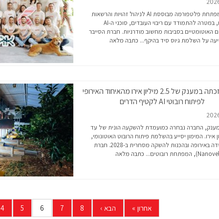
החברה מפתחת פלטפורמה מבוססת AI לניהול זהויות והרשאות
בארגונים, במטרה להתמודד עם ריבוי העובדים, סוכני ה-AI
ם האוטומטיים בסביבות מחשוב מודרניות. חברת הסייבר
כתבה מלאה
נאנובל זכתה במענק של 2.5 מיליון אירו מהאיחוד האירופי
לפיתוח רובוטי AI לקטיף הדרים
מענק, החברה נבחרה כמועמדת להשקעה הונית של עד
ליון אירו. המימון יסייע בהשלמת פיתוח הרובוט האוטונומי,
בניסויי שדה באירופה ובהכנות להשקה מסחרית ב-2028. חברת
כתבה מלאה
אחרון
»
הבא
›
8
7
6
5
4