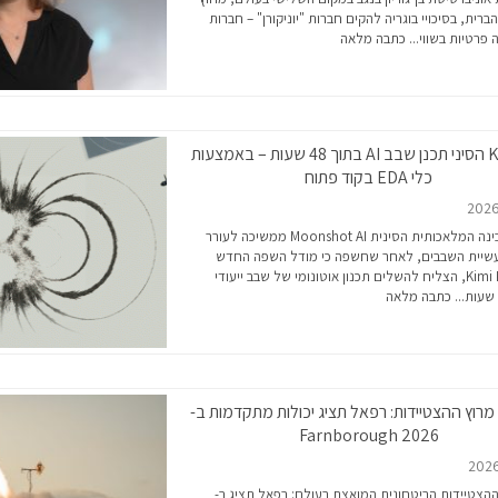
רית, בסיכויי בוגריה להקים חברות "יוניקורן" – חברות
 פרטיות בשווי...
כתבה מלאה
Kimi K3 הסיני תכנן שבב AI בתוך 48 שעות – באמצעות
כלי EDA בקוד פתוח
חברת הבינה המלאכותית הסינית Moonshot AI ממשיכה לעורר
תעשיית השבבים, לאחר שחשפה כי מודל השפה החדש
שלה, Kimi K3, הצליח להשלים תכנון אוטונומי של שבב ייעודי
כתבה מלאה
מרוץ ההצטיידות: רפאל תציג יכולות מתקדמות ב-
Farnborough 2026
הצטיידות הביטחונית המואצת בעולם: רפאל תציג ב-