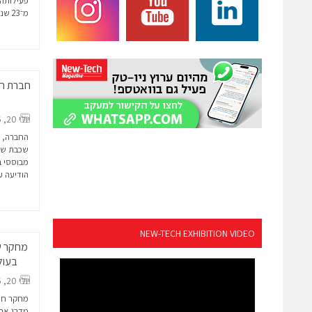
פעילותה 
מ־23 שנות ניסיון בתחומי...
יולי 20, 2026
הודיעה על ג
NEW-TECH EXHIBITION VIDEO
מחקר של
בעולם
יולי 20, 2026
מחקר חד
מדרג את 