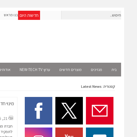
חדשות היום
חברת IAIG גייסה 6 מיליון דולר להקמת חברות תוכנה שנבנו מראש
לעידן ה-AI
lect
בית
מגזינים
מוצרים חדשים
ערוץ NEW-TECH TV
אודותינ
קטגוריה: Latest News
מינוי חד
יולי 21, 2026
חברת פני
לתפקיד 