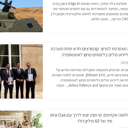
המערכת משלבת גילוי פסיבי, ניתוח מבוסס Edge AI ונשק קינטי
צמאי, המיועד להתמודדות גם עם רחפנים מבוססי סיב
שאינם מושפעים ממערכות לוחמה אלקטרונית אקסון ויז'ן
כתבה מלאה
 מצטרפת למרוץ: קונסורציום חדש יפתח מערכת
ליירוט טילים בליסטיים מחוץ לאטמוספרה
ות הביטחון והתעופה המובילות באירופה הודיעו על
הקמת קונסורציום חדש, Bliksem EXO, שמטרתו לפתח מערכת
חדשה ליירוט טילים בליסטיים מחוץ לאטמוספרה.
ת Airbus Defence and Space,...
כתבה
אחרי שלושה אקזיטים: שי מורג יוצא לדרך עם Oak וגיוס
סיד של 60 מיליון דולר