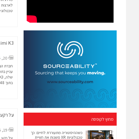
לארצות הב
טכנולוגיה
יולי 20, 2026
עניין ב
בתוך 48 שעות...
על רקע 
מחוץ לקופסה
יולי 19, 2026
כשההיסטוריה מתעוררת לחיים: כך
טכנולוגיות XR משנות את חוויית
על רקע ה