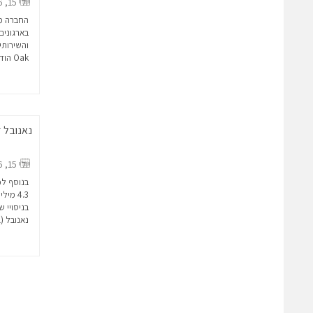
יולי 15, 2026
והשירותי
Oak הודיעה על השלמת גיוס סיד בהיקף...
יולי 15, 2026
בנוסף ל
4.3 מי
נאנובל (Nanovel), המפתחת רובוטים...