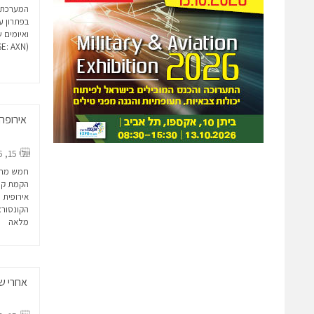
בפתרון ע
ואיומים 
(TASE: AXN) הודיעה...
אירופה
יולי 15, 2026
חמש מחבר
אירופית 
הקונסורציום מאגד א
מלאה