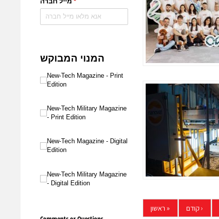
‹
קודם
«
ראשון