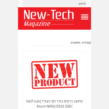
T
o
g
g
l
קטגוריה: מחשבים
e
N
a
v
i
g
a
t
i
o
n
M
e
n
מחשב כרטיס בודד חצי הגודל (Half size
u
SBC) Atom N450/D510