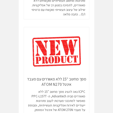
פתרונות מחשוב תעשייתיים מוקשחים ללא
מאווררים, לתמיכה במגוון רב של אפליקציות.
שילוב של עיצוב תעשייתי מוקשח עם כרטיסי
O/I...
כתבה מלאה
מסך מחשב "15 ללא מאווררים עם מעבד
אינטל ATOM N270
ICPC גאה להציג מסך מחשב "15 ללא
מאווררים מבית Advantech, ה- PPC-L157T
מאפשר למתכנני מערכות לעצב פתרונות
ייעודיים לאירוח אפליקציות תעשייתיות, ומבוסס
על מעבד ATOM 270N של אינטל המספק