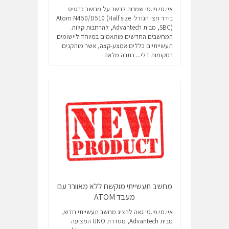
איי.סי.פי.סי שמחה לבשר על מחשב כרטיס
בודד חצי הגודל Atom N450/D510 (Half size
SBC), מבית Advantech, להרחבות קלות.
המחשבים החדשים מותאמים במיוחד ליישומים
תעשייתיים כללים אמצע-קצה, אשר מותקנים
במקומות דלי...
כתבה מלאה
מחשב תעשייתי מוקשח ללא מאוורר עם
מעבד ATOM
איי.סי.פי.סי גאה להציג מחשב תעשייתי חדש,
מבית Advantech, מסדרת UNO המציעה