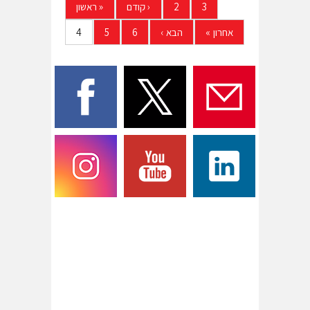
3
2
‹
קודם
«
ראשון
אחרון
»
הבא
›
6
5
4