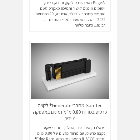
Edge AI באמצעות סיליקון, תוכנה, כלים,
יישומים מוכנים לייצור ותמיכה מאקו־סיסטם
שותפים מתרחב צ’נדלר, אריזונה, 10 בפברואר
2026 — שלב משמעותי נוסף בהתפתחות
הבינה...
כתבה מלאה
Samtec: מחברי Generate® לקצה
כרטיס במרווח 0.80 מ״מ זמינים באספקה
מיידית
ניו אלבני, אינדיאנה (ארה"ב): מחברי שקע
לקצה כרטיס, עם מרווח מגעים של 0.80 מ"מ
(סדרת HSEC8) מתאפיינים במגעי Edge Rate®