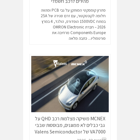
מהירים לרכב חשמלי
פתרון קומפקטי המותקן על גבי PCB ומהווה
חלופה לקונטקטור, עם זרם סגירה של ‎25A‎
במתח ‎1500VDC‎ הופדורפ, הולנד, ‎4 במרץ
2026‎ – חברת OMRON Electronic
Components Europe מרחיבה את
פורטפוליו...
כתבה מלאה
MCNEX משיקה מצלמות רכב QHD על
גבי כבלים לא ממוגנים, מבוססות שבבי
VA7000 של Valens Semiconductor