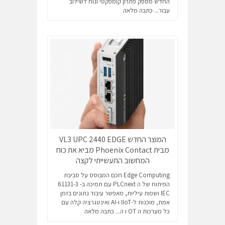
החדש מספק פתרון קומפקטי ונוח לשילוב
עבור...
כתבה מלאה
המוצר החדש VL3 UPC 2440 EDGE
מבית Phoenix Contact מביא את כוח
המחשוב התעשייתי לקצה
Edge Computing חכם המבוסס על סביבת
הפיתוח של ה PLCnext עם תמיכה ב- 61131-3
IEC ושפות עיליות, מאפשר עיבוד נתונים בזמן
אמת, מוכנות ל-IIoT ו-AI ואינטגרציה קלה עם
כל מערכות ה OT ו ה...
כתבה מלאה