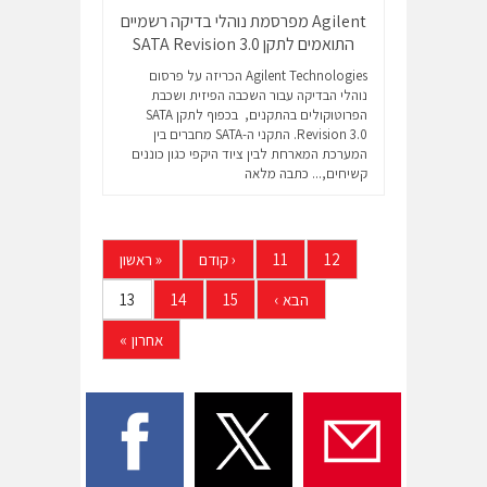
Agilent מפרסמת נוהלי בדיקה רשמיים
התואמים לתקן SATA Revision 3.0
Agilent Technologies הכריזה על פרסום
נוהלי הבדיקה עבור השכבה הפיזית ושכבת
הפרוטוקולים בהתקנים, בכפוף לתקן SATA
Revision 3.0. התקני ה-SATA מחברים בין
המערכת המארחת לבין ציוד היקפי כגון כוננים
קשיחים,...
כתבה מלאה
12
11
‹
קודם
«
ראשון
הבא
›
15
14
13
אחרון
»