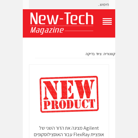
T
o
g
g
l
קטגוריה: ציוד בדיקה
e
N
a
v
i
g
a
t
i
o
n
M
e
n
Agilent מציגה את הדור השני של
u
אופציית FlexRay עבור האוסצילוסקופים