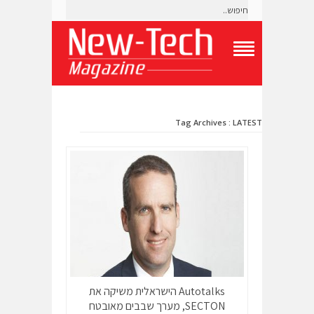
T
o
g
g
l
Tag Archives : LATEST
e
N
a
v
i
g
a
t
i
o
n
M
e
n
Autotalks הישראלית משיקה את
u
SECTON, מערך שבבים מאובטח