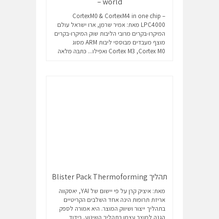
world –
CortexM0 & CortexM4 in one chip –
LPC4000 מאת: אמיר שרמן, ארו ישראל עולם
המיקרו-בקרים מרובי הליבות שוק המיקרו-בקרים
מוצף מעבדים מבוססי ליבות ARM מסוג
Cortex M3 ,Cortex M0 ואפילו...
כתבה מלאה
תהליך Blister Pack Thermoforming
מאת: איציק קרן על פי יישום של YAI, יאסקווה
אריזת תרופות הינה אחד השלבים הקריטיים
בתהליך ייצור ושיווק המוצר. היא אמורה לספק
הגנה למוצר עצמו בתהליך השינוע, בידוד