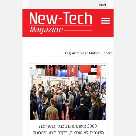
T
o
g
g
l
Tag Archives : Motion Control
e
N
a
v
i
g
a
t
i
o
n
M
e
n
3000 משתתפים בכנס ובתערוכה
u
השנתית לאוטומציה, בקרת הינע ופתרונות