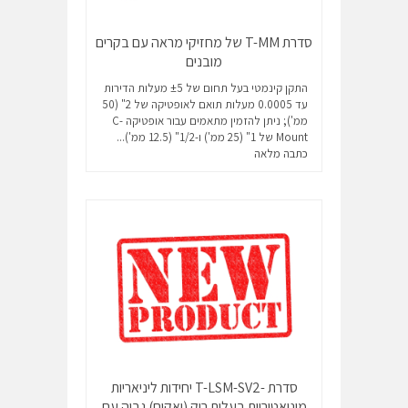
סדרת T-MM של מחזיקי מראה עם בקרים
מובנים
התקן קינמטי בעל תחום של ±5 מעלות הדירות
עד 0.0005 מעלות תואם לאופטיקה של 2" (50
ממ'); ניתן להזמין מתאמים עבור אופטיקה C-
Mount של 1" (25 ממ') ו-1/2" (12.5 ממ')...
כתבה מלאה
סדרת -T-LSM-SV2 יחידות ליניאריות
מיניאטוריות בעלות ריק (ואקום) גבוה עם