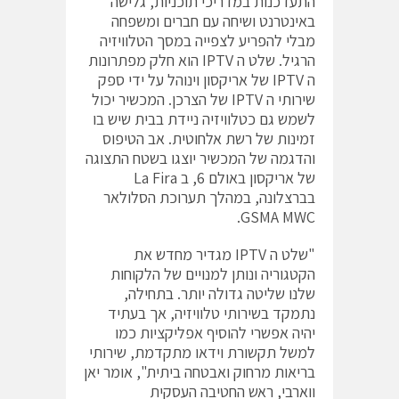
התעדכנות במדריכי תוכניות, גלישה
באינטרנט ושיחה עם חברים ומשפחה
מבלי להפריע לצפייה במסך הטלוויזיה
הרגיל. שלט ה IPTV הוא חלק מפתרונות
ה IPTV של אריקסון וינוהל על ידי ספק
שירותי ה IPTV של הצרכן. המכשיר יכול
לשמש גם כטלוויזיה ניידת בבית שיש בו
זמינות של רשת אלחוטית. אב הטיפוס
והדגמה של המכשיר יוצגו בשטח התצוגה
של אריקסון באולם 6, ב La Fira
בברצלונה, במהלך תערוכת הסלולאר
GSMA MWC.
"שלט ה IPTV מגדיר מחדש את
הקטגוריה ונותן למנויים של הלקוחות
שלנו שליטה גדולה יותר. בתחילה,
נתמקד בשירותי טלוויזיה, אך בעתיד
יהיה אפשרי להוסיף אפליקציות כמו
למשל תקשורת וידאו מתקדמת, שירותי
בריאות מרחוק ואבטחה ביתית", אומר יאן
ווארבי, ראש החטיבה העסקית