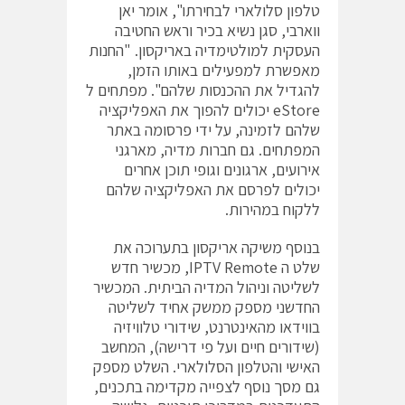
טלפון סלולארי לבחירתו", אומר יאן
ווארבי, סגן נשיא בכיר וראש החטיבה
העסקית למולטימדיה באריקסון. "החנות
מאפשרת למפעילים באותו הזמן,
להגדיל את ההכנסות שלהם". מפתחים ל
eStore יכולים להפוך את האפליקציה
שלהם לזמינה, על ידי פרסומה באתר
המפתחים. גם חברות מדיה, מארגני
אירועים, ארגונים וגופי תוכן אחרים
יכולים לפרסם את האפליקציה שלהם
ללקוח במהירות.
בנוסף משיקה אריקסון בתערוכה את
שלט ה IPTV Remote, מכשיר חדש
לשליטה וניהול המדיה הביתית. המכשיר
החדשני מספק ממשק אחיד לשליטה
בווידאו מהאינטרנט, שידורי טלוויזיה
(שידורים חיים ועל פי דרישה), המחשב
האישי והטלפון הסלולארי. השלט מספק
גם מסך נוסף לצפייה מקדימה בתכנים,