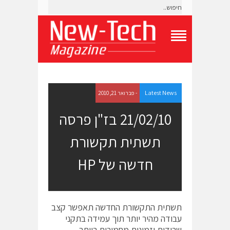
T
o
g
g
l
e
Latest News
- פברואר 21, 2010
N
a
21/02/10 בז"ן פרסה
v
i
תשתית תקשורת
g
a
t
חדשה של HP
i
o
n
M
e
תשתית התקשורת החדשה תאפשר קצב
n
עבודה מהיר יותר תוך עמידה בתקני
u
שרידות וזמינות מחמירים ביותר