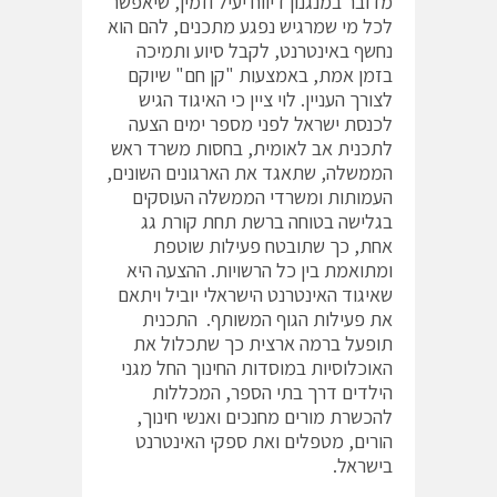
מדובר במנגנון דיווח יעיל וזמין, שיאפשר
לכל מי שמרגיש נפגע מתכנים, להם הוא
נחשף באינטרנט, לקבל סיוע ותמיכה
בזמן אמת, באמצעות "קן חם" שיוקם
לצורך העניין. לוי ציין כי האיגוד הגיש
לכנסת ישראל לפני מספר ימים הצעה
לתכנית אב לאומית, בחסות משרד ראש
הממשלה, שתאגד את הארגונים השונים,
העמותות ומשרדי הממשלה העוסקים
בגלישה בטוחה ברשת תחת קורת גג
אחת, כך שתובטח פעילות שוטפת
ומתואמת בין כל הרשויות. ההצעה היא
שאיגוד האינטרנט הישראלי יוביל ויתאם
את פעילות הגוף המשותף. התכנית
תופעל ברמה ארצית כך שתכלול את
האוכלוסיות במוסדות החינוך החל מגני
הילדים דרך בתי הספר, המכללות
להכשרת מורים מחנכים ואנשי חינוך,
הורים, מטפלים ואת ספקי האינטרנט
בישראל.