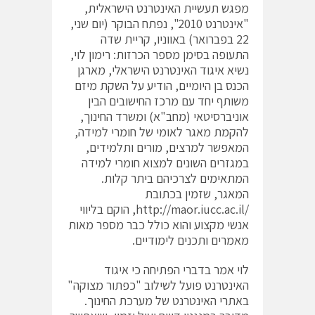
מפגש תעשיית האינטרנט הישראלית,
"אינטרנט 2010", נפתח הבוקר (יום שני,
22 בפברואר) באווניו, קריית שדה
התעופה בסימן מספר הכרזות: רימון לוי,
נשיא איגוד האינטרנט הישראלי, מארגן
הכנס בן היומיים, הודיע על השקת מיזם
משותף יחד עם מרכז החישובים הבין
אוניברסיטאי (מחב"א) ומשרד החינוך,
להקמת מאגר לאומי של חומרי למידה,
המאפשר למרצים, מורים ותלמידים,
במגזרים השונים למצוא חומרי למידה
המתאימים לצרכיהם ביתר קלות.
המאגר, שזמין בכתובת
/http://maor.iucc.ac.il, הוקם בליווי
אנשי מקצוע והוא כולל כבר מספר מאות
מאמרים ותכנים לימודיים.
לוי אמר בדברי הפתיחה כי איגוד
האינטרנט פועל לשילוב "כפתור מצוקה"
באתרי האינטרנט של מערכת החינוך.