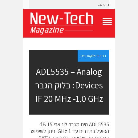
T
o
g
g
l
e
רכיבים אלקטרונים
N
a
ADL5535 – Analog
v
i
Devices: בלוק הגבר
g
a
t
IF 20 MHz -1.0 GHz
i
o
n
M
e
ADL5535 הינו מגבר ליניארי 15 dB
n
הפועל בתדרים עד 1 GHz. ניתן לשימוש
u
במגוון רחב של ציוד סלולארי, CATV,