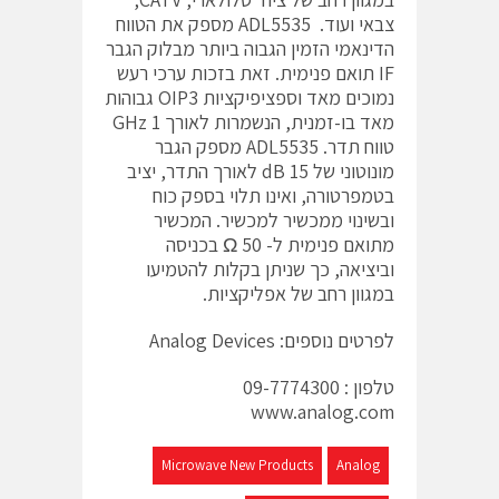
צבאי ועוד. ADL5535 מספק את הטווח
הדינאמי הזמין הגבוה ביותר מבלוק הגבר
IF תואם פנימית. זאת בזכות ערכי רעש
נמוכים מאד וספציפיקציות OIP3 גבוהות
מאד בו-זמנית, הנשמרות לאורך 1 GHz
טווח תדר. ADL5535 מספק הגבר
מונוטוני של 15 dB לאורך התדר, יציב
בטמפרטורה, ואינו תלוי בספק כוח
ובשינוי ממכשיר למכשיר. המכשיר
מתואם פנימית ל- 50 Ω בכניסה
וביציאה, כך שניתן בקלות להטמיעו
במגוון רחב של אפליקציות.
לפרטים נוספים: Analog Devices
טלפון : 09-7774300
www.analog.com
Microwave New Products
Analog