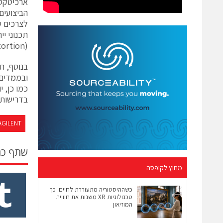
ארכיטקטו
הביצועים
לצרכים ש
Distortion) מבית Analog Devices ועם פתרונות מדי
בדרישות פ
AGILENT
שתף כ
מחוץ לקופסה
כשההיסטוריה מתעוררת לחיים: כך
טכנולוגיות XR משנות את חוויית
המוזיאון