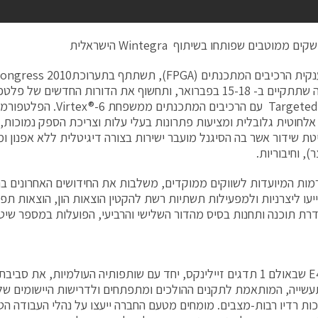
 ממוטבים שפותחו בשיתוף Wintegra הישראלית
Xilinx, ענקית הרכיבים המתכנתים (FPGA)
Targeted Design עם הרכיבים המ
לחוטית גלובלית ומציעות פתרונות בעלי עלות וצריכת הספק נמוכות, עב
טת שידור אשר בה הסיגנל מועבר ישירות בצורה דיגיטלית ללא אפנון ו
), וחיבוריות.
ות המיועדות לשווקים ממוקדים, משלבות את החידושים האחרונים בת
I ויסייעו ליצרניות ולמפעילות תשתיות רשת להקטין הוצאות הון, הוצאות תפ
דרת תוכנה ותחנות בסיס מהדור השלישי והרביעי, הפועלות במספר שיט
בביתן E47 שבאולם 1 תדגים זיילינקס, יחד עם שותפותיה העולמיות, את
ת רדיו רבות-מצבים. מומחים מטעם החברה ייעצו על נהלי העבודה הטו