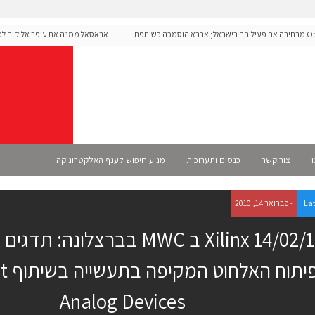
Open מרחיבה את פעילותה בישראל; אברא הוסמכה כשותפת
אראסאל ממנה את עופר אליקים למנכ"
ו
צור קשר
כנסים ותערוכות
מנוע חיפוש לענף האלקטרוניקה
La
- פברואר 14, 2010
Xilinx 14/02/10 ב MWC בברצלונה
Analog Devices