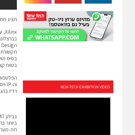
תציג ממשקים
תקשורת א
בסיס (שי
בטווח קצר
הפלטפורמ
וה-P
NEW-TECH EXHIBITION VIDEO
רדיו בהג
תת-מערכו