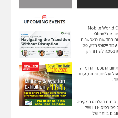
, תשתתף בתערוכתMobile World Congress 2010
בברצלונה שתתקיים ב- 15-18 בפברואר, ותחשוף את הדורות החדשים של פלטפורמותXilinx®
תכנתים ממשפחת Virtex®-6. הפלטפורמות החדשות מאפשרות
ור יישומי רדיו, פס
מתאימה לשידור רק
חום התוכנה, החומרה
עול ועלויות פיתוח, עבור
ות.
 סביבת פיתוח האלחוט המקיפה
ביותר בתעשייה, המותאמת לתקנים ההולכים ומתפתחים ולדרישות היישומים של פס בסיס LTE ושל
בים ביותר ועל