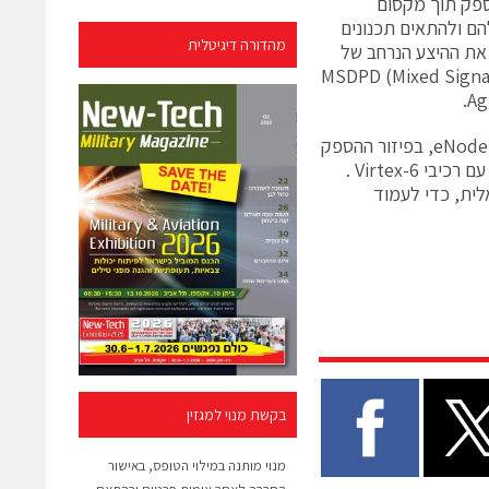
ספק תוך מקסום
הם ולהתאים תכנונים
מהדורה דיגיטלית
 את ההיצע הנרחב של
 IP מאומת מראש, עם לוח MSDPD (Mixed Signal Digital Pre-
בנוסף, תדגיש זיילינקס את ההפחתות המשמעותית בעלות מערכת ה-eNodeB (eNB), בפיזור ההספק
ובממדים, שהתאפשרו בזכות פלטפורמת LTE Baseband Targeted Design עם רכיבי Virtex-6 .
ממוטבים שפותחו בשיתוף עם חברת Wintegra הישראלית, כדי לעמוד
בקשת מנוי למגזין
מנוי מותנה במילוי הטופס, באישור