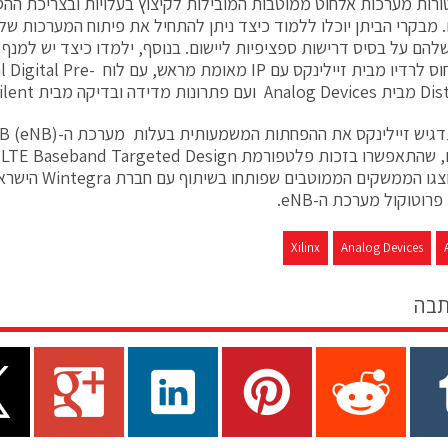
רות מערכות אלחוט ממוטבות המובילות לקיצוץ בעלויות ובצריכת הה
. מבקרי הביתן יוכלו ללמוד כיצד ניתן להתחיל את פיתוח המערכות של
להם על בסיס דרישות ספציפיות ליישום. בנוסף, ילמדו כיצד יש למנף
תכנוני ייחוס לרדיו מבית זיילינקס עם
דה ובדיקה מבית Agilent.
כמו כן, יוצגו הממשקים ה
רוטוקול מערכת ה-eNB.
Xilinx
Analog Devices
תבה