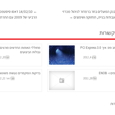
15/02/1 בנק הפועלים בחר ברמדור לניהול מכרזי
←
14/02/10 דאסו סי
ודות בנייה, תחזוקה ושיפוצים
→
הרביעי של 2009 עם התרחבות רווח תפעולי וגידול ברווחים
קשורות
הרעב לרוחב פס: איך PCI Express 3.0
מחוללי האותות החדשים פורצים
גבולות הביצועים
מרץ 4, 2012
יוני 20, 2012
ו- ENOB
בדיקות המיקסרים נעשות פשוטות
יולי 28, 2011
פברואר 21, 2012
רות