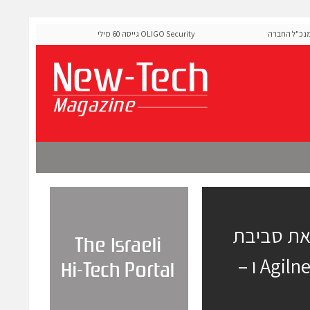
ל החברה
OLIGO Security גייסה 60 מיליון דולר להרחבת פלטפורמת אבטחת
ה-Runtime בעידן מתקפות ה-AI
: תדגים את סביבת
פיתוח האלחוט המקיפה בתעשייה בשיתוף Agilnet ו –