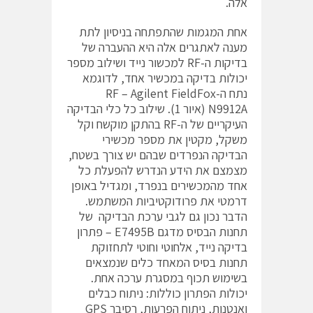
אלה.
אחת המגמות שהתפתחה בניסיון לתת
מענה לאתגרים אלה היא ההעברה של
בדיקות ה-RF למכשור נייד ושילוב מספר
יכולות בדיקה במכשיר אחד, לדוגמא
נתח ה-RF – Agilent FieldFox
N9912A (איור 1). שילוב כל כלי הבדיקה
העיקריים של ה-RF בהתקן מוקשח וקל
משקל, מקטין את מספר מכשירי
הבדיקה הנפרדים שבהם יש צורך בשטח,
מצמצם את הידע הנדרש להפעלת כל
אחד מהמכשירים בנפרד, ומגדיל באופן
דרמטי את פרודוקטיביות המשתמש.
הדבר נכון גם לגבי ערכת הבדיקה של
תחנות הבסיס מדגם E7495B – פתרון
בדיקה נייד, אלחוטי וחוטי לתחזוקת
תחנות בסיס המאחד כלים שנמצאים
בשימוש תכוף במסגרת ערכה אחת.
יכולות הפתרון כוללות: ניתוח כבלים
ואנטנות, ניתוח הפרעות, רסיבר GPS