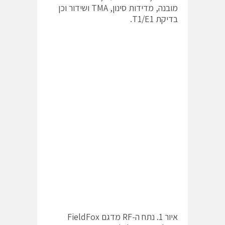
מובנה, מדידות סינון, TMA ושידור וכן
בדיקת T1/E1.
איור 1. נתח ה-RF מדגם FieldFox