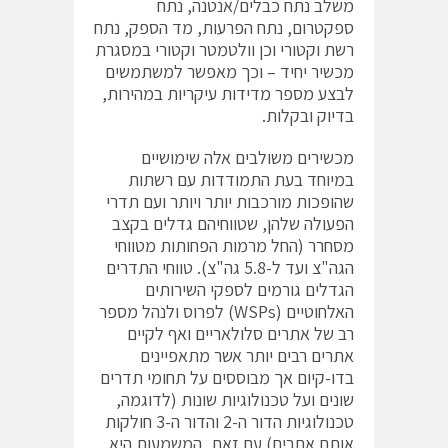
משלב נתח כבלים/אנטנה, נתח
ספקטרום, נתח הפרעות, מד הספק, נתח
רשת וקטורי וכן וולטמטר וקטורי במסגרת
מכשיר יחיד – וכך מאפשר למשתמשים
לבצע מספר מדידות עיקריות במהירות,
בדיוק ובקלות.
מכשירים משולבים אלה שימושיים
במיוחד בעת התמודדות עם רשתות
שהופכות מורכבות יותר ויותר ועם תדרי
הפעולה שלהן, שטווחיהם גדלים בקצב
מסחרר (החל מרמות הפחותות מטווחי
הגה"צ ועד ל-5.8 גה"צ). טווחי התדרים
הגדלים גורמים לספקי השירותים
האלחוטיים (WSPs) לפרוס ולנהל מספר
רב של אתרים סלולאריים ואף לקיים
אתרים רבים יותר אשר מתאפיינים
בדו-קיום אך מבוססים על תחומי תדרים
שונים ועל טכנולוגיות שונות (לדוגמה,
טכנולוגיות הדור ה-2 והדור ה-3 חולקות
אותם אתרים) עם זאת, המשמעות היא