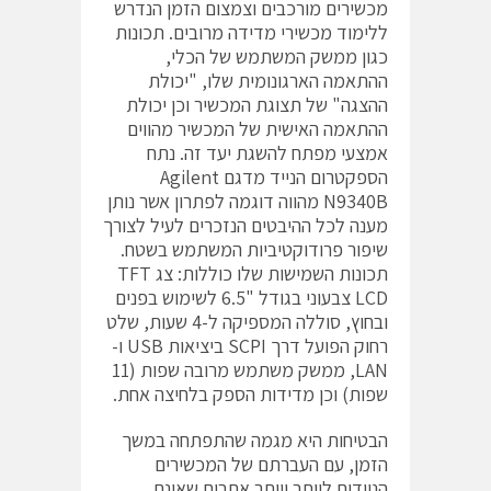
מכשירים מורכבים וצמצום הזמן הנדרש
ללימוד מכשירי מדידה מרובים. תכונות
כגון ממשק המשתמש של הכלי,
ההתאמה הארגונומית שלו, "יכולת
ההצגה" של תצוגת המכשיר וכן יכולת
ההתאמה האישית של המכשיר מהווים
אמצעי מפתח להשגת יעד זה. נתח
הספקטרום הנייד מדגם Agilent
N9340B מהווה דוגמה לפתרון אשר נותן
מענה לכל ההיבטים הנזכרים לעיל לצורך
שיפור פרודוקטיביות המשתמש בשטח.
תכונות השמישות שלו כוללות: צג TFT
LCD צבעוני בגודל "6.5 לשימוש בפנים
ובחוץ, סוללה המספיקה ל-4 שעות, שלט
רחוק הפועל דרך SCPI ביציאות USB ו-
LAN, ממשק משתמש מרובה שפות (11
שפות) וכן מדידות הספק בלחיצה אחת.
הבטיחות היא מגמה שהתפתחה במשך
הזמן, עם העברתם של המכשירים
הניידים ליותר ויותר אתרים שאינם