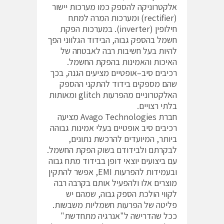
אלקטרוניקה להספק כמו מערכות יישור
(rectifier) ומערכות המרה למתח
חילופין (inverter). במערכות הפקת
חשמל בהספק גבוה, הבידוד הגלווני הפך
להיות בעל חשיבות רבה לאבטחה של
האיכות והאמינות בהפקת החשמל.
רכיבים סיב–אופטיים מציעים הגנה, בכך
שהם מספקים בידוד להתקני ההספק
האלקטרוניים מהפרעות glitch ומאותות
בלתי רצויים.
חברת Avago Technologies מציעה
רכיבים סיב אופטיים בעלי אמינות גבוהה
ביותר, המיועדים להרכשת נתונים,
לבקרתם ולבידודם בשוק הפקת החשמל.
עם ביצועים יוצאי דופן בבידוד מתח גבוה
ובעמידות להפרעות EMI, אפשר להתקין
מוצרים אלו ולהפעיל אותם בקרבה רבה
לקווי הולכת הספק גבוה, שמהם יש
פליטה של הפרעות חשמליות משבשות.
ככל שהדרישה ל"אנרגיה מתחדשת"