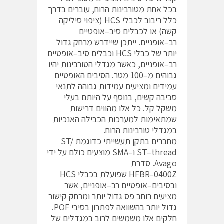
בכל אחת מטורבינות הרוח, עוברים בדרך
כלל ריבוב לכבלי HCS (ציפוי סיליקה
קשה) או לכבלים סיב–אופטיים
רב–אופניים. ייתכן שיידרש מרחק גדול
יותר של כבלי HCS וכבלים סיב–אופטיים
רב–אופניים, כאשר מגדלי הטורבינות יהיו
גבוהים מ–100 מטר. הסיבים האופטיים
עמידים ומציעים עמידות גבוהה לתנאי
סביבה קשים, בנוסף על היותם בעלי
משקל קל. כל אלו מהווים דרישות
שמתאימות למערכות הכבילה האנכיות
במגדלי טורבינות הרוח.
מחברים בתקן תעשייתי כדוגמת ST/
ST–thread ו–SMA מוצעים כולם על ידי
Avago. סדרת
HFBR–0400Z שפועלת בכבלי HCS
ובסיבים–אופטיים רב–אופניים, אשר
מציעים רוחב פס גדול יותר ומרחק קישור
גדול יותר בהשוואה לפתרון בסיבי POF.
חלקים אלו משמשים לרוב במגדלים של