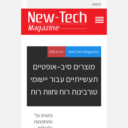
T
o
g
g
l
e
New-Tech Magazine
- מרץ 9, 2010
N
a
מוצרים סיב–אופטיים
v
i
תעשייתיים עבור יישומי
g
a
t
טורבינות רוח וחוות רוח
i
o
n
M
e
נתונים על
n
התחממות
u
גלובלית