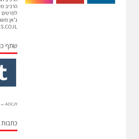
הרכיב מסופ
לפרטים נ
ג’אן משגב 74738
S.CO.IL
שתף כ
→
AOCJY
כתבות 