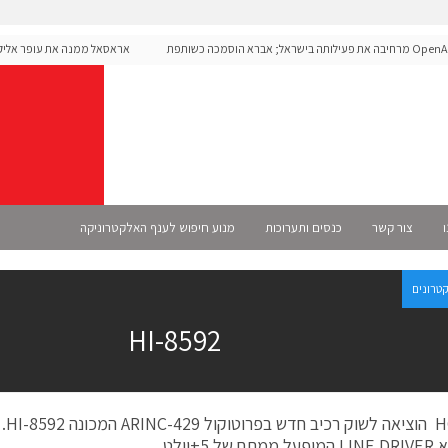
OpenAI מרחיבה את פעילותה בישראל; אברא הוסמכה כשותפת
אראסאל ממנה את עופר אליקים
S רשמית
ו
צור קשר
כנסים ותערוכות
מנוע חיפוש לענף האלקטרוניקה
קטרונים
HI-8592
 5+וולט.