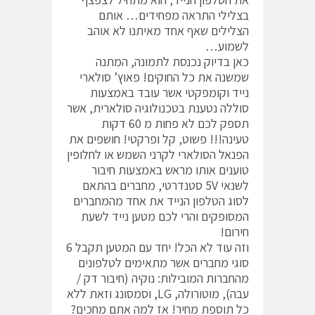
בצלילי התראה מפחידים… אותם
הצלילים שאף אחד מאיתנו לא אוהב
לשמוע…
כאן בדיוק נכנסת לתמונה, המתנה
שמשנה את כל החוקים! פאוץ’ סולארי
נייד וקומפקטי אשר עובד באמצעות
סוללה נטענת בטכנולוגיה סולארית, אשר
תספק לכם לא פחות מ 60 דקות
טעינה!!! פשוט, קל ופרקטי! חושפים את
הפנאל הסולארי לקרני השמש או לחלופין
טוענים אותו מראש באמצעות חיבור
לשנאי 5V סטנדרטי, מחברים בהתאם
לסוג הטלפון הנייד את אחד מהמחברים
המסופקים והרי לכם מטען נייד לשעת
חירום!
וזה עוד לא הכל! יחד עם המטען תקבל 6
סוגי מחברים אשר מתאימים לטלפונים
מהחברות המובילות: נוקיה (חיבור דק /
עבה), מוטורולה, LG, וסמסונג וזאת ללא
כל תוספת מחיר! אז למה אתם מחכים?