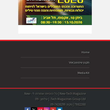
Home
תקנון שימוש באתר
Media Kit
New-Tech Magazine | כל הזכויות שמורות ל- New-
Tech Magazines Group Ltd. | טלפון: 09-
7882288 | פקס: 09-7428299