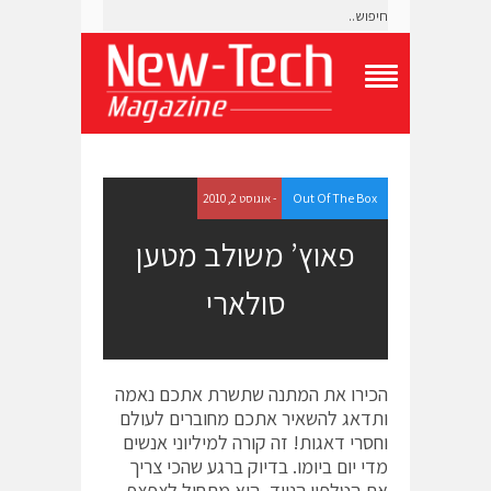
T
o
g
g
l
e
Out Of The Box
- אוגוסט 2, 2010
N
a
פאוץ’ משולב מטען
v
i
סולארי
g
a
t
i
o
הכירו את המתנה שתשרת אתכם נאמה
n
M
ותדאג להשאיר אתכם מחוברים לעולם
e
וחסרי דאגות! זה קורה למיליוני אנשים
n
מדי יום ביומו. בדיוק ברגע שהכי צריך
u
את הטלפון הנייד, הוא מתחיל לצפצף