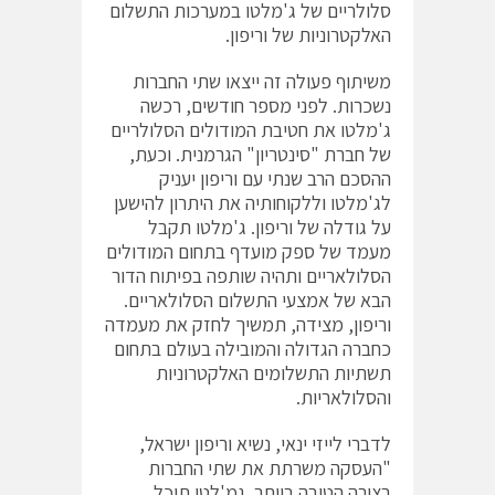
סלולריים של ג'מלטו במערכות התשלום
האלקטרוניות של וריפון.
משיתוף פעולה זה ייצאו שתי החברות
נשכרות. לפני מספר חודשים, רכשה
ג'מלטו את חטיבת המודולים הסלולריים
של חברת "סינטריון" הגרמנית. וכעת,
ההסכם הרב שנתי עם וריפון יעניק
לג'מלטו וללקוחותיה את היתרון להישען
על גודלה של וריפון. ג'מלטו תקבל
מעמד של ספק מועדף בתחום המודולים
הסלולאריים ותהיה שותפה בפיתוח הדור
הבא של אמצעי התשלום הסלולאריים.
וריפון, מצידה, תמשיך לחזק את מעמדה
כחברה הגדולה והמובילה בעולם בתחום
תשתיות התשלומים האלקטרוניות
והסלולאריות.
לדברי לייזי ינאי, נשיא וריפון ישראל,
"העסקה משרתת את שתי החברות
בצורה הטובה ביותר. גמ'לטו תוכל