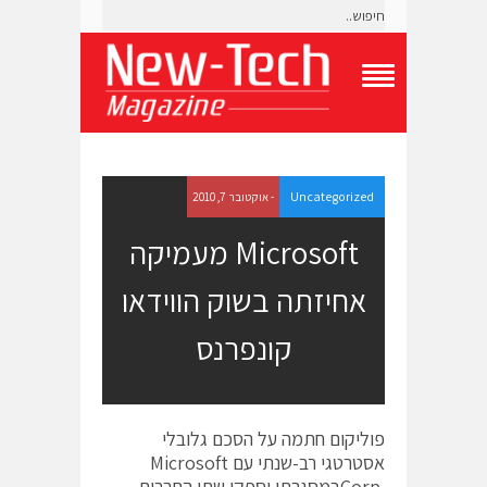
T
o
g
g
l
e
Uncategorized
- אוקטובר 7, 2010
N
a
Microsoft מעמיקה
v
i
אחיזתה בשוק הווידאו
g
a
t
קונפרנס
i
o
n
M
e
פוליקום‎ חתמה על הסכם גלובלי
n
אסטרטגי רב-שנתי עם ‎ Microsoft
u
Corp.‎‎במסגרתו יספקו שתי החברות