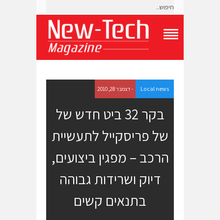
T
o
g
g
l
e
Local news
- דצמבר 28, 2010
N
a
בקר 32 ביט חדש של
v
i
של פריסקייל לתעשיית
g
a
t
הרכב – מפגין ביצועים,
i
o
דיוק ושרידות גבוהה
n
M
e
בתנאים קשים
n
u