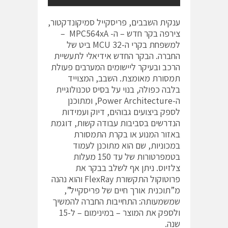
ענקית השבבים, פריסקייל סמיקונדקטור,
צירפה בקר חדש – ה- MPC564xA –
למשפחת בקרי ה-MCU 32 ביט של
החברה. הבקר החדש אידיאלי לתעשיית
הרכב ובעיקר ליישומים המערבים פעולת
תמסורת מאומצת. השבב, המצוייד
בלבה כפולה, בנוי על בסיס טכנולוגיית
ה-Power Architecture, ומתוכנן
לספק ביצועים גבוהים, דיוק ועמידות
הנדרשים בסביבות עבודה קשות, דוגמת
באזור המנוע או בקרת התמסורת
במכוניות, שם הוא מתוכנן לעמוד
בטמפרטורות של עד 150 מעלות
צלזיוס. ניתן אף לשלב בבקר את
פרוטוקול התקשורת FlexRay והוא נהנה
מ”תוכנית אורך חיים של פריסקייל”,
שמשמעותה: התחייבות החברה להמשיך
ולספק את המוצר – במינימום – ל-15
שנה.