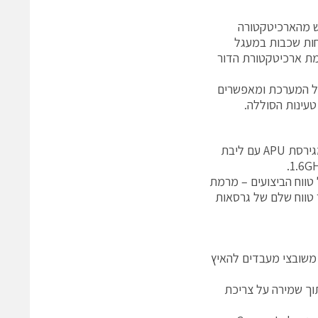
ח הנדרש מהארכיטקטורה
ות שכבות במעגל
טן יותר עם שיפור של 48% ביעילות לעומת ארכיטקטורת הדור
של המערכת ומאפשרים
טעינות הסוללה.
AMD משיקה את משפחת ה APU במספר גרסאות בעלות ביצועים שונים, החל מגירסת APU עם ליבת
השתמש ב FORM FACTOR יחיד עבור כל טווח הביצועים – מרמת
 טווח שלם של גרסאות
שומים משובצי מעבדים להאיץ
תוך שמירה על צריכת