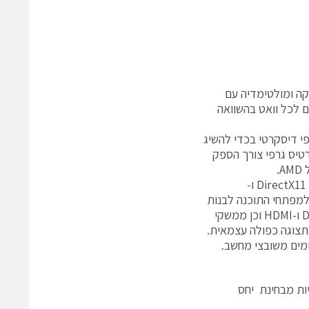
פיקה ומולטימדיה עם
יחס הביצועים לכל וואט בהשוואה
י דיסקרטי בכדי להשיג
טיס גרפי צורך הספק
ה-APU הוא הראשון בקטגוריה שלו המשלב גרפיקה הנתמכת ע”י DirectX11 4.0 OpenGL ו-
ת למפתחי התוכנה לבנות
היום בקלות את יישומי הדור הבא. ממשקי התצוגה תומכים ב-Display Port, DVI ו-HDMI וכן ממשקי
סלים וכוללים תמיכה בתצוגה כפולה עצמאית.
פטימליות מבחינת יחס