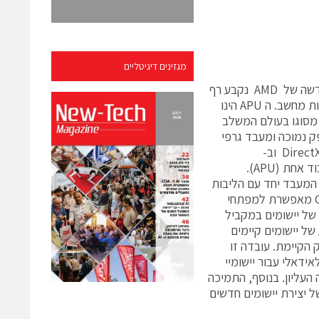
מגזינים דיגיטליים
עם ההשקה של המשפחה החדשה של AMD נקבע רף
חדש עבור טכנולוגיות משובצות מחשב. ה APU הינו
 מסוגו בעולם המשלב
ת הספק נמוכה ומעבד גרפי
(GPU) חזק אשר תומך ב-DirectX11 וב-
המעבד יחד עם הליבות
מרובות הווקטורים של ה-GPU מאפשרת למפתחי
 של יישומים במקביל
של יישומים קיימים
הקיימת. עובדה זו
כת את ה APU של AMD לאידאלי עבור יישומיי
עליון. בנוסף, התמיכה
O, מפשטת את המשימה של יצירת יישומים חדשים