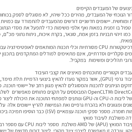
יצועים של המעבדים הקיימים
דור הנוכחי של המעבדים, מהירים ככל שיהיו, לא מסוגלים לספק בכוחו
מוחשית. יישומים חדשניים דורשים מהמעבדים להתמודד עם כמויות ע
טפול בו זמנית במאות ואף אלפי משימות כדי לתפעל את מסדי הנתונ
כמו זיהוי תבניות בזמן אמת, סונאר, בקרת איכות, ניתוח נתוני מכ”ם, מ
ואית.
כידוע, ארכיטקטורות CPU מסורתיות וכלי תכנות המותאמים לאופטימיזציה
מים סקלריים וסדרתיים, אינם מתאימים למודלים המתקדמים בתכנון יי
מרובי תהליכים ומשימות במקביל.
יחידות עיבוד גרפי (GPU), אשר במקור נועדו להאיץ ביצועי הדמיית ת
זקים הניתנים לתכנות והמסוגלים להאיץ מגוון רחב של יישומי תוכנה. כ
DirectCompute וOpenCLTM המבוססים על תקנים פתוחים מאפשר
העוצמה של ליבות ה-CPU וה-GPU ונותנים למפתחי התוכנה את היכול
ונים ומגוונים ולא בהכרח גרפיים ואת הגמישות להריץ יישומים אלה על 
ה. מספר ספקי תוכנה עצמאיים (ISV) כבר הוסיפו תמיכה ביכולות אלו.
יקון. עובדה זו מאפשרת ליצרני ציוד מקורי ליצור דורות חדשים של י