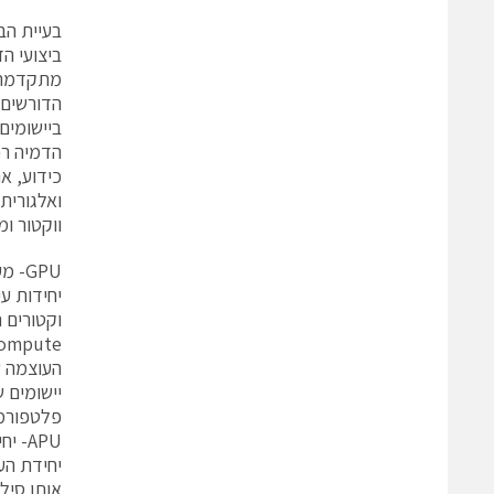
בעיית הב
ביצועי ה
מתקדמת ו
הדורשים 
ביישומים 
הדמיה רפ
ואלגורית
ווקטור ו
GPU- מעבדים וקטוריים מתוכנתים מאיצים את קצבי העיבוד
וקטורים ח
יישומים ש
פלטפורמות חומר
APU- יחידה משולבת לעיבוד מואץ
אותו סיל