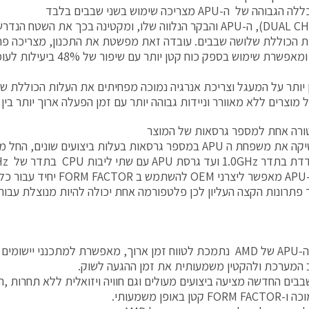
 של ה-APU מצריכה שימוש בשני שבבים בלבד
(DUAL CHIP SET), ה-APU והבקר הנלווה שלו, ומקטינה בכך את השט
 הכוללת שלושה שבבים. עובדה זאת מפשטת את התכנון, מצריכה פח
המודפס ומאפשרת שימוש בספק כוח ק
יותר על המעגל וצריכת אנרגיה נמוכה מפחיתים את העלות הכוללת 
מוצרים ללא מאוורר וניידות גבוהה יותר עם זמן הפעלה ארוך יותר בין 
ורה אחת למספר גרסאות של המוצר
שימוש ב-APU מאפשר ליצרני OEM ל
 פתרונות הקצה העליון לכן פלטפורמה אחת יכולה להיות מנוצלת עבור
משפחת ה-APU של AMD נתמכת לטווח זמן ארוך, מאפשרת למתכנני יי
 המערכת ולהקטין משמעותית את זמן ההגעה לשוק.
בים החדשה מציעה ביצועים מעולים וגם חוויה ויזואלית ללא תחרות ,
טן באופן משמעותי.