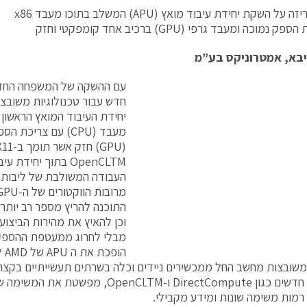
נמוכה ומעבד גרפי (GPU) ברכיב אחד קומפקטי וחזק
יבא, אמטרוניקס בע”מ
יחידת העיבוד המואץ הראשון
מעבד (CPU) עם צריכ
OpenCLTM בתוך יחידת עיבוד אחת (APU).
העבודה המשולבת של ליבות 
התוכנה להריץ מספר רב יותר
וכן להאיץ את מהירות הביצוע 
מבלי לחרוג ממעטפת ההספק 
הופ
שובצות מחשב החל ממכשירים ניידים וכלה בשרתים תעשייתיים בקצה ה
של כלים חדשים כגון DirectCompute ו-penCLTM
רמות משימה שונות ומידע מקבילי.