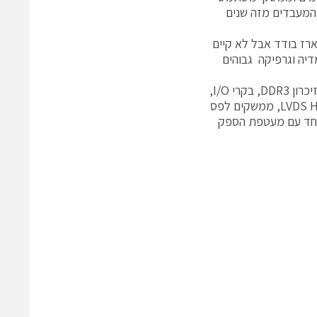
תיות הקיימות בשוק המעבדים מזה שנים
רז בודד אבל לא קיים
עי מולטימדיה וגרפיקה גבוהים
ה-APU החדש מכיל בתוכו בנוסף ל CPU ול-GPU בלוקים נוספים לרבות בקרי זיכרון DDR3, בקרי I/O,
מפענחי וידאו מיוחדים כמו H.264, יציאות לתצוגה כמו LVDS HDMI DisplayPort DVI, ממשקים לפס
גבוהים יחד עם מעטפת הספק