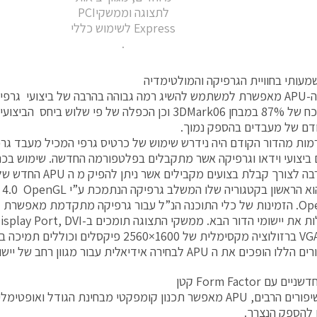
לתצוגה וממשקיPCI
Express לשימוש כללי
.
מעותי בחוויית הגרפיקה והמולטימדיה
משפחת ה-APU מאפשרת למשתמש להשיג רמה גבוהה בהרבה של ביצועי גר
שיפור מוכח של 87% במבחן 3DMark06 וכן הכפלה של פי שלוש ב
דם של מעבדים בהספק נמוך.
ות מהדור הקודם היה נידרש שימוש של כרטיס גרפי המכיל מעבד גרפ
ביצועי וידאו וגרפיקה אשר מתקבלים בפלטפורמה החדשה. שימוש בכר
 לצורך קבלת בצועים מקבילים אשר ניתן להפיק מ ה APU החדש של AMD.
OpenCLTM. הזמינות של כלי התוכנה הנ”ל עבור גרפיקה מתקדמת מאפשר
LVDS ו-VGA ברזולוציה מקסימלית של 1600×2560 פיק
את ה APU לבחירה אידיאלית עבור מגוון רחב של יישומים משובצי מחשב.
 עם Form Factor קטן
הודות לשיפורים הרבים, APU מאפשר תכנון קומפקטי מבחינת הגודל ואו
 להספק הנצרך.