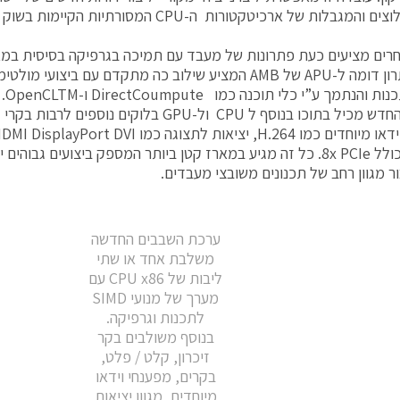
ללא האילוצים והמגבלות של ארכיטקטורות ה-CPU המסור
חרים מציעים כעת פתרונות של מעבד עם תמיכה בגרפיקה בסיסית במא
בשוק פתרון דומה ל-APU של AMB המציע שילוב כה מתקדם עם ביצו
והנתמך ע”י כלי תוכנה כמו DirectCoumpute ו-OpenCLTM.
הנתונים כולל 8x PCIe. כל זה מגיע במארז קטן ביותר המספק ביצועים 
ר מגוון רחב של תכנונים משובצי מעבדים.
ערכת השבבים החדשה
משלבת אחד או שתי
ליבות של CPU x86 עם
מערך של מנועי SIMD
לתכנות וגרפיקה.
בנוסף משולבים בקר
זיכרון, קלט / פלט,
בקרים, מפענחי וידאו
מיוחדים, מגוון יציאות