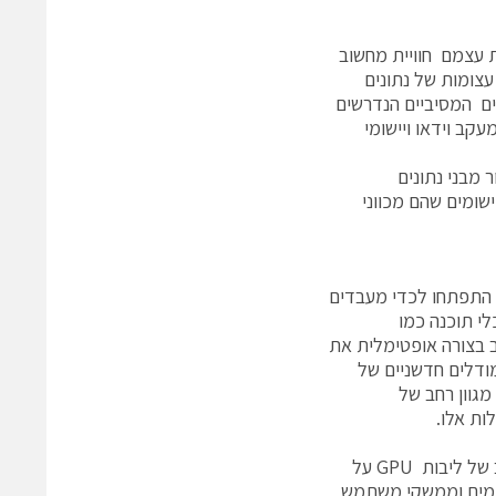
ת עצמם חוויית מחשוב
צומות של נתונים
ים המסיביים הנדרשים
עקב וידאו ויישומי
 עבור מבני נתונים
שומים שהם מכווני
לת מימד, התפתחו לכדי מעבדים
לי תוכנה כמו
ים לשלב בצורה אופטימלית את
ת ליצור מודלים חדשניים של
מגוון רחב של
יחידת העיבוד המואץ (APU) של AMD משלבת מספר ליבות CPU עם מספר רב של ליבות GPU על
ישומים וממשקי משתמש