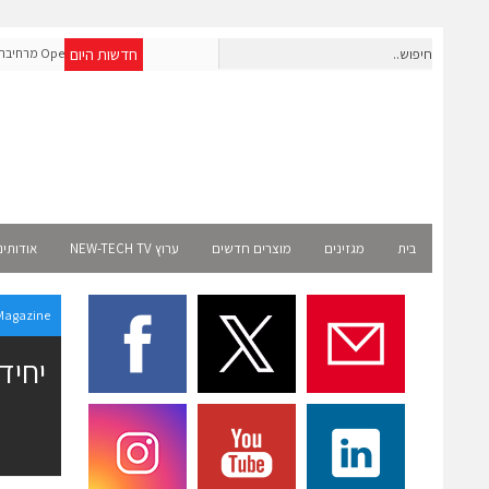
חדשות היום
חברת IAIG גייסה 6 מיליון דולר להקמת חברות תוכנה שנבנו מראש
OpenAI מרחיב
לעידן ה-AI
Select רשמית
בית
מגזינים
מוצרים חדשים
ערוץ NEW-TECH TV
אודותינ
Magazine