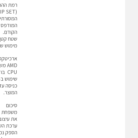
רמת ההכללה הגבוהה
המסורתית
הקודם.
שטח קטן 
מימוש של 
ארכיטקט
CPU בודדת בתדר 1.0GHz ועד גרסת APU עם שתי ליבות CPU בתדר של 1.6GHz.
כניסה עד
המוצר.
סיכום
את עיצוב
ערכת השב
הספק נמוכה ו-FORM FACTOR ק