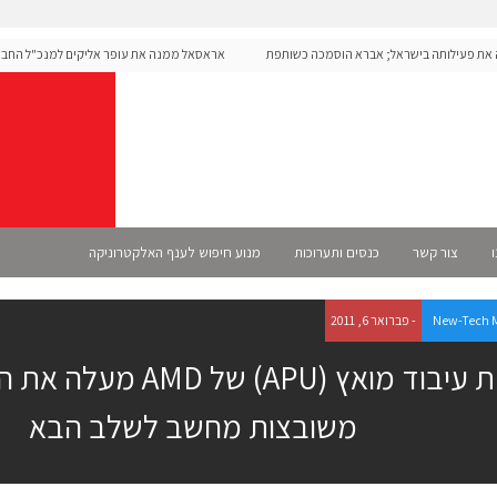
ה את פעילותה בישראל; אברא הוסמכה כשותפת
אראסאל ממנה את עופר אליקים למנכ"ל החברה
ו
צור קשר
כנסים ותערוכות
מנוע חיפוש לענף האלקטרוניקה
New-Tech 
- פברואר 6, 2011
יחידת עיבוד מואץ (APU) ש
משובצות מחשב לשלב הבא