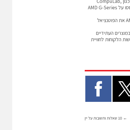
במקביל להשקה של הפלטפורמה החדשה של AMD, הודיעו מספר יצרני חומרה כגון CompuLab,
Congatec, Fujitsu, Kontron ו Quixant על השקת מוצרים שלהם אשר יתבססו על AMD G-Series
עם כניסתה של אחת הטכנולוגיות התחרותיות ביותר שלה עד כה לשוק, יש ל-AMD את הפוטנציאל
רני ציוד מקורי (OEM) אשר יטמיעו את הטכנולוגיה חדשה של AMD במוצרים העתידיים
ות הלקוחות לחוויית
←
10 שאלות ותשובות על יין