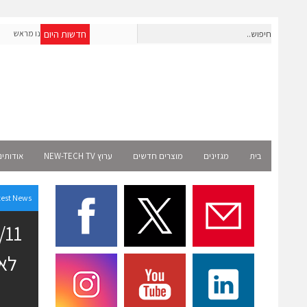
חדשות היום
חברת IAIG גייסה 6 מיליון דולר להקמת חברות תוכנה שנבנו מראש
לעידן ה-AI
lect
בית
מגזינים
מוצרים חדשים
ערוץ NEW-TECH TV
אודותינ
test News