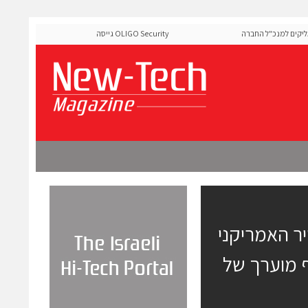
ם למנכ"ל החברה
OLIGO Security גייסה 60 מיליון דולר להרחבת פלטפ
ה-Runtime בעידן מתקפות ה-AI
אויר האמריקני
תדלוק מדגם 767 בהיקף מוערך של