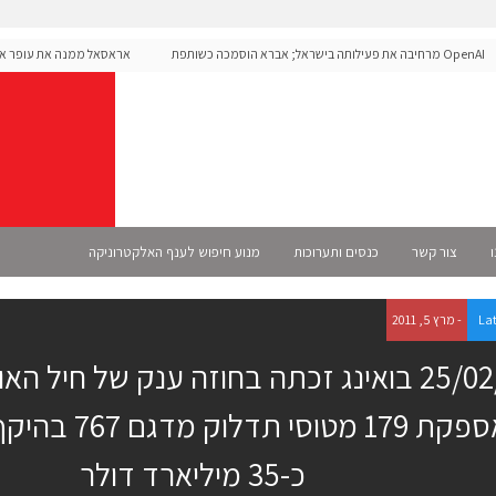
OpenAI מרחיבה את פעילותה בישראל; אברא הוסמכה כשותפת
אראסאל ממנה את עופר אליקי
Se רשמית
ו
צור קשר
כנסים ותערוכות
מנוע חיפוש לענף האלקטרוניקה
La
- מרץ 5, 2011
25/02/11 בואינג זכתה בחוזה ענק של חיל ה
לאספקת 179 מטוסי 
כ-35 מיליארד דולר