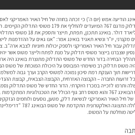
ינג הודיעה אמש (יום ה') כי זכתה בחוזה של חיל האויר האמריקני לא
מטוסי תדלוק מדגם 767 המיועדים להחליף את 179 מטו
ב-35 מיליארד דולר. בואינג תתכנן, תפת
. ג'ים מקנרני, יו"ר ונשיא תאגיד בואינג אמר: "אנו גאים על ההזדמנות ל
דלוק עבור חיל האויר האמריקני ולספק יכולות חיוניות לצבא ארה"ב. צ
ת נסיון שצברנו בייצור מטוסי תדלוק על מנת לפתח ולייצר מטוס אשר יהי
תהליך הבחירה בדור החדש של מטוסי התדלוק מתוצרת בואינג היה ארוך
רישות תוך הענקת רמת סיכון נמוכה למטוסי הקרב וערך גבוה למשלמי 
כל זרועות החברה – הקבוצה האזרחית, הקבוצה הצבאית, קבוצת ההנד
לה ותרמו לזכייה במכרז היוקרתי. הדור החדש של מטוס התדלוק נסמך
של מטוס הבואינג 767 והוא מטוס רחב גוף הכולל את הטכנולוגיות המתקד
של חיל האויר האמריקני לנשיאת דלק, מטען, נוסעים ולוחמים הנזקקים
הטייס כלולה התצוגה האלקטרונית ה
יטה מוחלטת על המטוס.
תבה