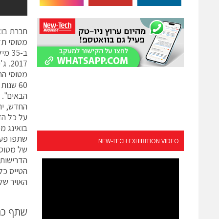
חברת בוא
2017
מטוסי הת
60 שנו
הבאים". 
על כל הד
בואינג מ
שתפו פעו
NEW-TECH EXHIBITION VIDEO
הדרישות 
האויר של
שתף כ