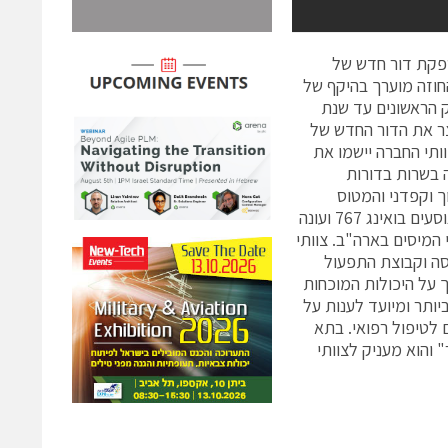
ספקת דור חדש של
סי התדלוק הקיימים. החוזה מוערך בהיקף של
ח, תייצר ותספק את 18 מטוסי התדלוק הראשונים עד שנת
ייצר את הדור החדש של
וותי החברה יישמו את
ה בשרות בדורות
 וקפדני והמטוס
החדש, יהיה מטוס תדלוק רב משימתי המבוסס על היכולת המוכחת של מטוס הנוסעים בואינג 767 ועונה
המיסים בארה"ב. צוותי
סה וקבוצת התפעול
 על היכולות המוכחות
מות ביותר ומיועד לענות על
 לטיפול רפואי. בתא
תקדמת של מטוס הבואינג 787 "דרימליינר" והוא מעניק לצוותי