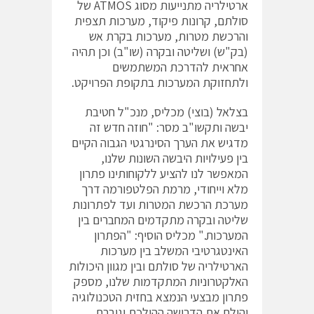
ארטילריה מתנייעות מסוג ATMOS של
סולתם, קרונות פיקוד, מערכות תצפית
והרכשת מטרות, מערכות בקרת אש
(בק"ש) ושליטה ובקרה (שו"ב) וכן תהיה
אחראית להדרכת המשתמשים
ולתחזוקת המערכות בתקופת הפרויקט.
בצלאל (בוצי) מכליס, מנכ"ל חטיבת
יבשה ותקשו"ב מסר: "חוזה חדש זה
מדגיש את הערך הסינרגטי הגבוה הקיים
בין פעילויות היבשה השונות שלנו,
המאפשר לנו להציע ללקוחותינו פתרון
מלא וייחודי, מרמת הפלטפורמה דרך
מערכת הרכשת המטרות ועד לפתרונות
שליטה ובקרה מתקדמים המחברים בין
המערכות." מכליס הוסיף: "הפתרון
האינטגרטיבי המשלב בין מערכות
הארטילריה של סולתם ובין מגוון היכולות
האלקטרוניות המתקדמות שלנו, מספק
פתרון מבצעי הנמצא בחזית הטכנולוגיה
והולם את הדרישה ההולכת וגוברת