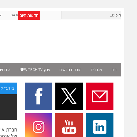
חדשות היום
חברת IAIG גייסה 6 מיליון דולר להקמת חברות תוכנה שנבנו מראש
לעידן ה-AI
Select
בית
מגזינים
מוצרים חדשים
ערוץ NEW-TECH TV
אודותינ
ציוד בדיקה
של אנטנו