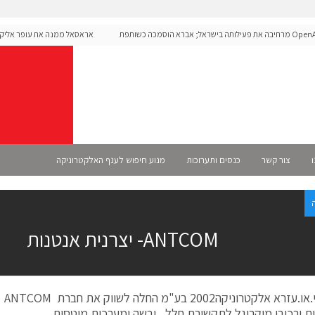
OpenAI מרחיבה את פעילותה בישראל; אברא הוסמכה כשותפת
אראסאל ממנה את עופר אליקים
 רשמית
ו
צור קשר
כנסים ותערוכות
מנוע חיפוש לענף האלקטרוניקה
ANTCOM- יצרנית אנטנות
חברת
ת ורכיבי מיקרוגל לתקשורת חלל , יבשה ומערכות מוטסות.