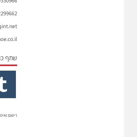
9330966 08/ עזרא אבר
299662 -054
int.net
e.co.il
שתף כ
רישום ואיס