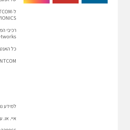
GPS, AVIONICS , תחנות קרקעיות וכן
etworks
כל האנטנ
ANTCOM מציעה יעוץ, תכנון, פיתוח 
למידע נו
איי. או. עזר