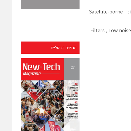
ל-ANTCOM יש יכולת תכנון, פיתוח ויצור של מרבית סוגי האנטנות . בין המוצרים : Satellite-borne ,
Filters , Low noise Ampl
מגזינים דיגיטליים